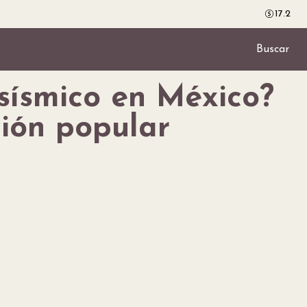
17.2
Buscar
sísmico en México?
ción popular