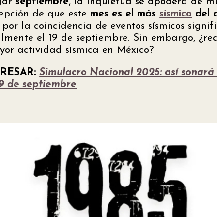
egar
septiembre
, la inquietud se apodera de 
cepción de que este
mes es el más
sísmico
del 
 por la coincidencia de eventos sísmicos signif
almente el 19 de septiembre. Sin embargo, ¿r
yor actividad sísmica en México?
ERESAR:
Simulacro Nacional 2025: así sonará 
 19 de septiembre