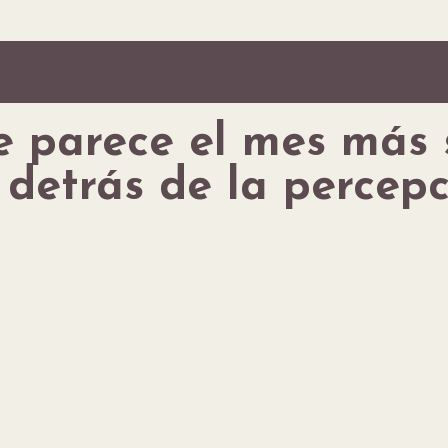
e parece el mes más 
 detrás de la percep