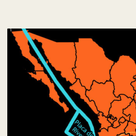
y
Belleza
Hogar
Espectáculos
Deportes