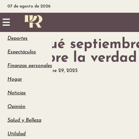
07 de agosto de 2026
☰
Deportes
¿Por qué septiembr
Inicio
Espectáculos
Descubre la verdad
Noticias
Finanzas personales
Noticias
septiembre 29, 2025
Utilidad
Hogar
Finanzas
Noticias
Opinión
personales
Salud y Belleza
Salud
Utilidad