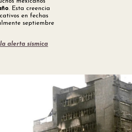
muchos mexicanos
año
. Esta creencia
icativos en fechas
ealmente septiembre
la alerta sísmica