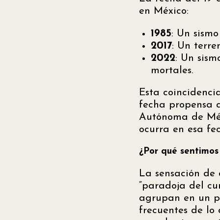
en México:
1985
: Un sism
2017
: Un terr
2022
: Un sism
mortales.
Esta coincidenci
fecha propensa a
Autónoma de Méx
ocurra en esa f
¿Por qué sentimos
La sensación de 
“paradoja del cu
agrupan en un pe
frecuentes de lo