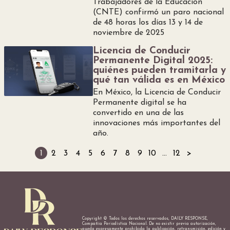
Trabajadores de la Educación
(CNTE) confirmó un paro nacional
de 48 horas los días 13 y 14 de
noviembre de 2025
Licencia de Conducir
Permanente Digital 2025:
quiénes pueden tramitarla y
qué tan válida es en México
En México, la Licencia de Conducir
Permanente digital se ha
convertido en una de las
innovaciones más importantes del
año.
1
2
3
4
5
6
7
8
9
10
…
12
>
Copyright © Todos los derechos reservados, DAILY RESPONSE,
Compañía Periodística Nacional. De no existir previa autorización,
queda expresamente prohibida la publicación, retransmisión, edición y