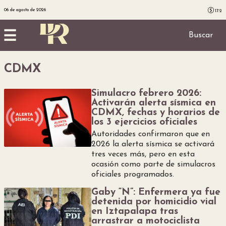
06 de agosto de 2026
17.2
☰
Buscar
Inicio
CDMX
Simulacro febrero 2026:
Noticias
Activarán alerta sísmica en
CDMX, fechas y horarios de
Utilidad
los 3 ejercicios oficiales
Autoridades confirmaron que en
2026 la alerta sísmica se activará
Finanzas
tres veces más, pero en esta
ocasión como parte de simulacros
oficiales programados.
personales
Gaby “N”: Enfermera ya fue
detenida por homicidio vial
Salud
en Iztapalapa tras
arrastrar a motociclista