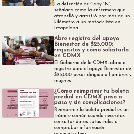
y
La detención de Gaby “N”,
señalada como la enfermera que
atropelló y arrastró por más de un
Belleza
kilómetro a un motociclista en
Iztapalapa.
Hogar
Abre registro del apoyo
Bienestar de $25,000:
requisitos y cómo solicitarlo
Espectáculos
en CDMX
El Gobierno de la CDMX, abrió el
Deportes
registro para el apoyo Bienestar de
$25,000 pesos dirigido a hombres y
mujeres.
¿Cómo reimprimir tu boleta
predial en CDMX paso a
paso y sin complicaciones?
Reimprimir la boleta predial es un
trámite común cuando necesitas
consultar datos catastrales o
comprobar información
administrativa.