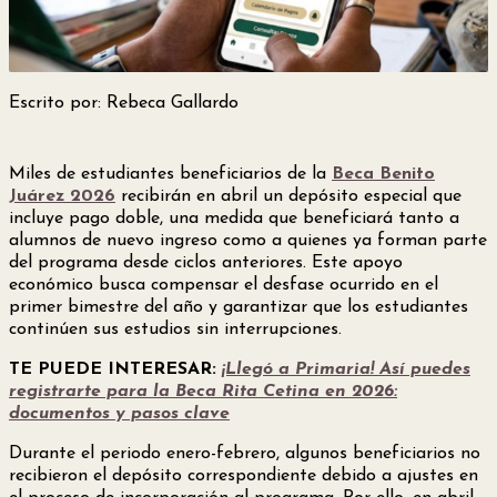
Escrito por: Rebeca Gallardo
Miles de estudiantes beneficiarios de la
Beca Benito
Juárez 2026
recibirán en abril un depósito especial que
incluye pago doble, una medida que beneficiará tanto a
alumnos de nuevo ingreso como a quienes ya forman parte
del programa desde ciclos anteriores. Este apoyo
económico busca compensar el desfase ocurrido en el
primer bimestre del año y garantizar que los estudiantes
continúen sus estudios sin interrupciones.
TE PUEDE INTERESAR:
¡Llegó a Primaria! Así puedes
registrarte para la Beca Rita Cetina en 2026:
documentos y pasos clave
Durante el periodo enero-febrero, algunos beneficiarios no
recibieron el depósito correspondiente debido a ajustes en