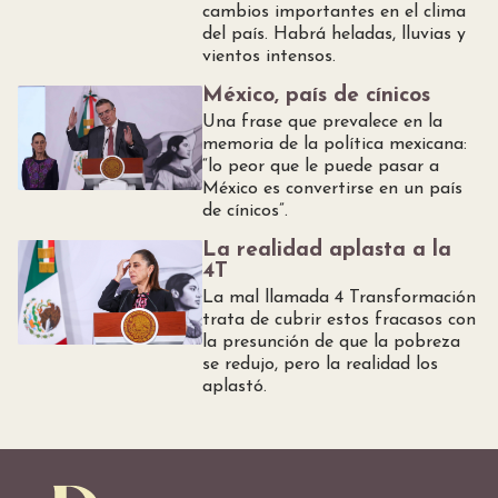
cambios importantes en el clima
del país. Habrá heladas, lluvias y
vientos intensos.
México, país de cínicos
Una frase que prevalece en la
memoria de la política mexicana:
“lo peor que le puede pasar a
México es convertirse en un país
de cínicos”.
La realidad aplasta a la
4T
La mal llamada 4 Transformación
trata de cubrir estos fracasos con
la presunción de que la pobreza
se redujo, pero la realidad los
aplastó.