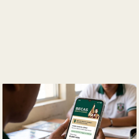
y
Belleza
Hogar
Espectáculos
Deportes