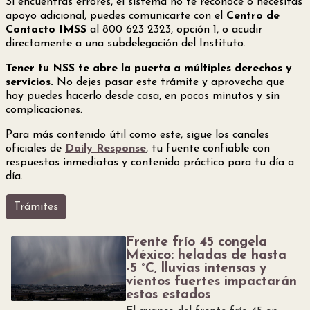
Si encuentras errores, el sistema no te reconoce o necesitas
apoyo adicional, puedes comunicarte con el
Centro de
Contacto IMSS
al 800 623 2323, opción 1, o acudir
directamente a una subdelegación del Instituto.
Tener tu NSS te abre la puerta a múltiples derechos y
servicios.
No dejes pasar este trámite y aprovecha que
hoy puedes hacerlo desde casa, en pocos minutos y sin
complicaciones.
Para más contenido útil como este, sigue los canales
oficiales de
Daily Response
, tu fuente confiable con
respuestas inmediatas y contenido práctico para tu día a
día.
Trámites
Frente frío 45 congela
México: heladas de hasta
-5 °C, lluvias intensas y
vientos fuertes impactarán
estos estados