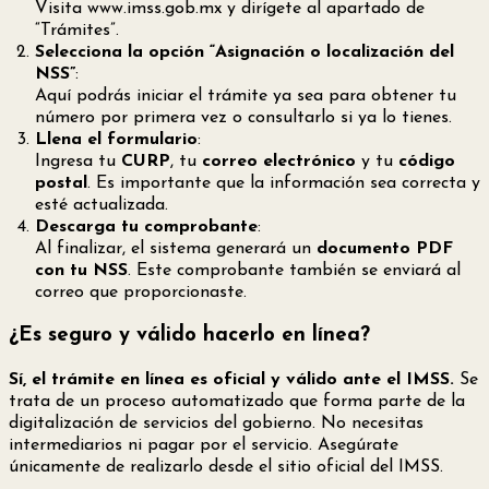
Visita
www.imss.gob.mx
y dirígete al apartado de
“Trámites”.
Selecciona la opción “Asignación o localización del
NSS”
:
Aquí podrás iniciar el trámite ya sea para obtener tu
número por primera vez o consultarlo si ya lo tienes.
Llena el formulario
:
Ingresa tu
CURP
, tu
correo electrónico
y tu
código
postal
. Es importante que la información sea correcta y
esté actualizada.
Descarga tu comprobante
:
Al finalizar, el sistema generará un
documento PDF
con tu NSS
. Este comprobante también se enviará al
correo que proporcionaste.
¿Es seguro y válido hacerlo en línea?
Sí, el trámite en línea es oficial y válido ante el IMSS.
Se
trata de un proceso automatizado que forma parte de la
digitalización de servicios del gobierno. No necesitas
intermediarios ni pagar por el servicio. Asegúrate
únicamente de realizarlo desde el sitio oficial del IMSS.