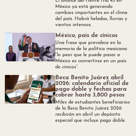
El avance del frente frío 45 en
México ya está generando
cambios importantes en el clima
del país. Habrá heladas, lluvias y
vientos intensos.
México, país de cínicos
Una frase que prevalece en la
memoria de la política mexicana:
“lo peor que le puede pasar a
México es convertirse en un país
de cínicos”.
Beca Benito Juárez abril
2026: calendario oficial de
pago doble y fechas para
cobrar hasta 3,800 pesos
Miles de estudiantes beneficiarios
de la Beca Benito Juárez 2026
recibirán en abril un depósito
especial que incluye pago doble.