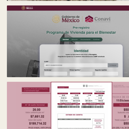
y
Belleza
Hogar
Espectáculos
Deportes