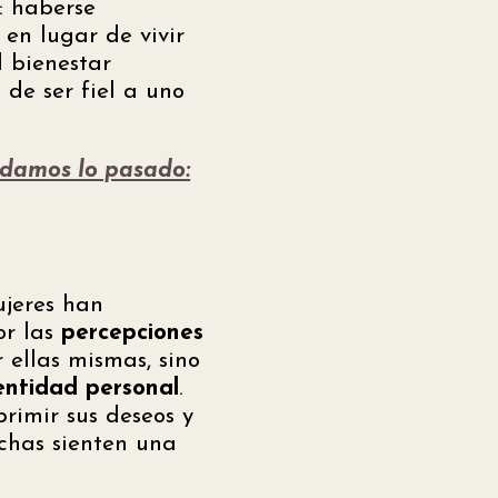
: haberse
en lugar de vivir
l bienestar
 de ser fiel a uno
rdamos lo pasado:
ujeres han
or las
percepciones
 ellas mismas, sino
entidad personal
.
rimir sus deseos y
uchas sienten una