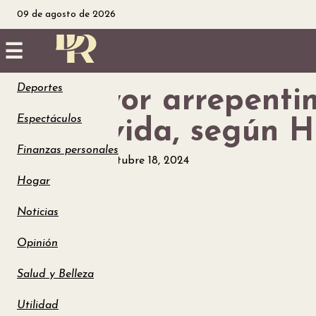
09 de agosto de 2026
☰
Deportes
El mayor arrepentim
Inicio
Espectáculos
de su vida, según 
Noticias
Finanzas personales
Salud y Belleza
octubre 18, 2024
Utilidad
Hogar
Finanzas
Noticias
Opinión
personales
Salud y Belleza
Salud
Utilidad