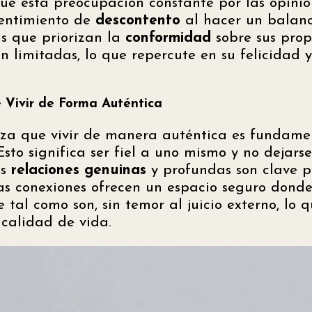
que esta preocupación constante por las opini
sentimiento de
descontento
al hacer un balanc
s que priorizan la
conformidad
sobre sus prop
 limitadas, lo que repercute en su felicidad y
 Vivir de Forma Auténtica
iza que vivir de manera auténtica es fundame
sto significa ser fiel a uno mismo y no dejars
as
relaciones genuinas
y profundas son clave 
stas conexiones ofrecen un espacio seguro donde
tal como son, sin temor al juicio externo, lo 
calidad de vida.