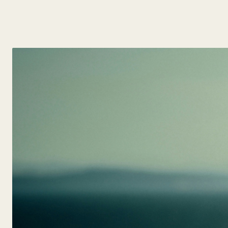
y
Belleza
Hogar
Espectáculos
Deportes