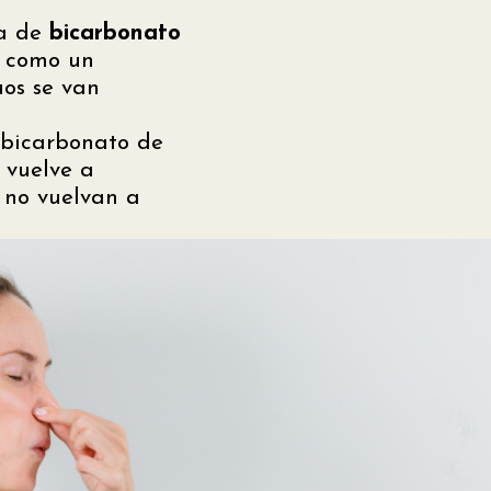
sa de
bicarbonato
á como un
uos se van
 bicarbonato de
 vuelve a
 no vuelvan a