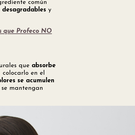
ngrediente común
s desagradables
y
as que Profeco NO
?
turales que
absorbe
 colocarlo en el
olores se acumulen
os se mantengan