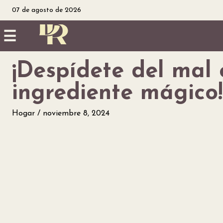
07 de agosto de 2026
☰
¡Despídete del mal 
Inicio
ingrediente mágico!
Noticias
Hogar
noviembre 8, 2024
Utilidad
Finanzas
personales
Salud