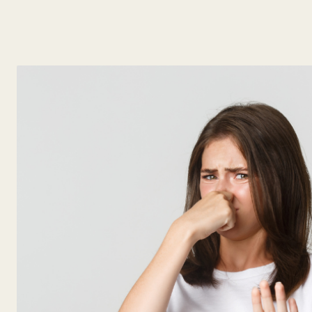
y
Belleza
Hogar
Espectáculos
Deportes