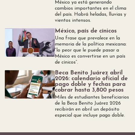
México ya está generando
cambios importantes en el clima
del país. Habrá heladas, lluvias y
vientos intensos.
México, país de cínicos
Una frase que prevalece en la
memoria de la política mexicana:
“lo peor que le puede pasar a
México es convertirse en un país
de cínicos”.
Beca Benito Juárez abril
2026: calendario oficial de
pago doble y fechas para
cobrar hasta 3,800 pesos
Miles de estudiantes beneficiarios
de la Beca Benito Juárez 2026
recibirán en abril un depósito
especial que incluye pago doble.