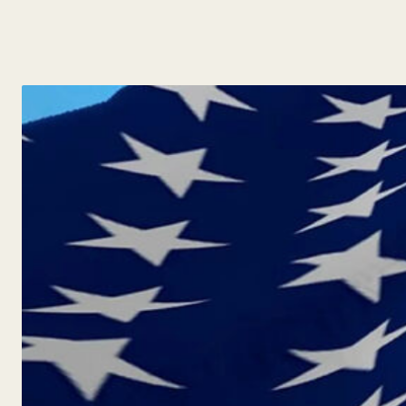
y
Belleza
Hogar
Espectáculos
Deportes