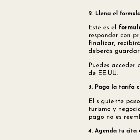
2. Llena el formul
Este es el
formula
responder con pre
finalizar, recib
deberás guardar
Puedes acceder a
de EE.UU.
3. Paga la tarifa 
El siguiente paso
turismo y negocio
pago no es reembo
4. Agenda tu cita