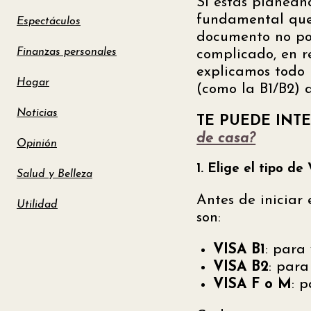
Si estás planeand
fundamental qu
Espectáculos
documento no pod
Finanzas personales
complicado, en re
explicamos todo 
Hogar
(como la B1/B2) 
Noticias
TE PUEDE INT
de casa?
Opinión
1. Elige el tipo d
Salud y Belleza
Antes de iniciar 
Utilidad
son:
VISA B1
: para 
VISA B2
: para
VISA F o M
: 