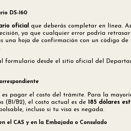
ario DS-160
rio oficial
que deberás completar en línea. A
cisión, ya que cualquier error podría retrasar 
irás una hoja de confirmación con un código de
.
l formulario desde el sitio oficial del Depar
correspondiente
 es pagar el costo del trámite. Para la mayorí
s (B1/B2), el costo actual es de
185 dólares es
lsable, incluso si tu visa es negada.
 en el CAS y en la Embajada o Consulado