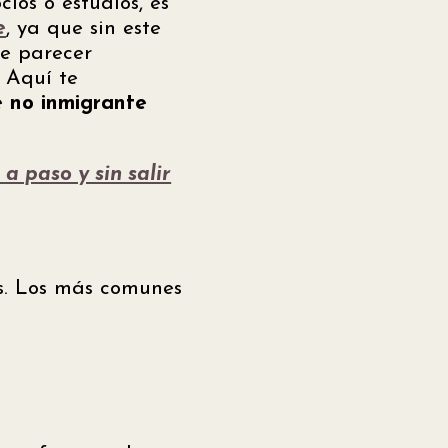
ios o estudios, es
e
, ya que sin este
de parecer
. Aquí te
e no inmigrante
a paso y sin salir
tas. Los más comunes