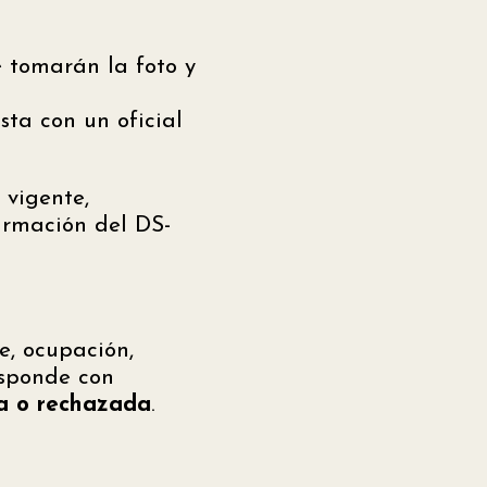
e tomarán la foto y
sta con un oficial
 vigente,
irmación del DS-
je, ocupación,
esponde con
a o rechazada
.