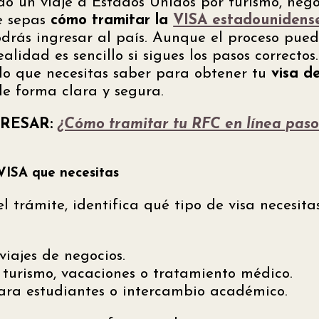
o un viaje a Estados Unidos por turismo, negoc
e sepas
cómo tramitar la
VISA estadounidens
rás ingresar al país. Aunque el proceso pue
alidad es sencillo si sigues los pasos correctos
lo que necesitas saber para obtener tu
visa d
de forma clara y segura.
ERESAR:
¿Cómo tramitar tu RFC en línea paso 
e VISA que necesitas
el trámite, identifica qué tipo de visa necesi
viajes de negocios.
 turismo, vacaciones o tratamiento médico.
para estudiantes o intercambio académico.