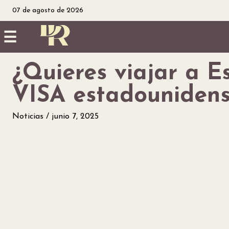
07 de agosto de 2026
☰
¿Quieres viajar a E
Inicio
VISA estadounidens
Noticias
Noticias
junio 7, 2025
Utilidad
Finanzas
personales
Salud