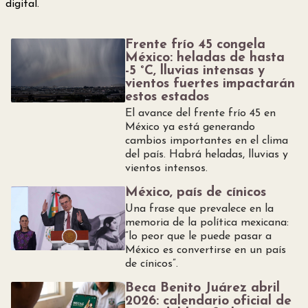
digital.
Frente frío 45 congela
México: heladas de hasta
-5 °C, lluvias intensas y
vientos fuertes impactarán
estos estados
El avance del frente frío 45 en
México ya está generando
cambios importantes en el clima
del país. Habrá heladas, lluvias y
vientos intensos.
México, país de cínicos
Una frase que prevalece en la
memoria de la política mexicana:
“lo peor que le puede pasar a
México es convertirse en un país
de cínicos”.
Beca Benito Juárez abril
2026: calendario oficial de