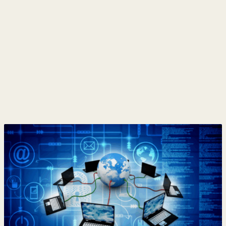
y
Belleza
Hogar
Espectáculos
Deportes