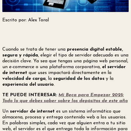
Escrito por: Alex Toral
Cuando se trata de tener una
presencia digital estable,
segura y rápida
, elegir el tipo de servidor adecuado es una
decisión clave. Ya sea que tengas una página web personal,
un e-commerce o una plataforma corporativa,
el servidor
de internet
que uses impactará directamente en la
velocidad de carga
, la
seguridad de los datos
y la
experiencia del usuario
.
TE PUEDE INTERESAR:
Mi Beca para Empezar 2025:
Todo lo que debes saber sobre los depósitos de este año
Un
servidor de internet
es un sistema informático que
almacena, procesa y entrega contenido web a los usuarios.
En palabras simples, cada vez que alguien entra a tu sitio
web, el servidor es el que entrega toda la información para