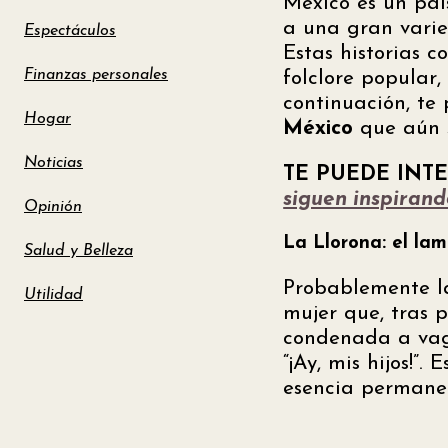
México es un país
a una gran var
Espectáculos
Estas historias c
Finanzas personales
folclore popular,
continuación, te
Hogar
México
que aún s
Noticias
TE PUEDE INT
siguen inspiran
Opinión
La Llorona: el lam
Salud y Belleza
Probablemente 
Utilidad
mujer que, tras 
condenada a vaga
“¡Ay, mis hijos!”.
esencia permane