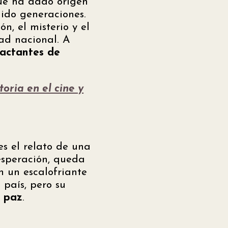
que ha dado origen
ido generaciones.
n, el misterio y el
dad nacional. A
actantes de
oria en el cine y
s el relato de una
sesperación, queda
n un escalofriante
l país, pero su
a paz
.