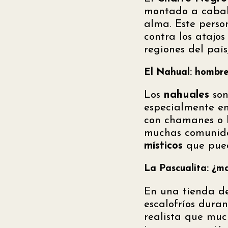
montado a caball
alma. Este perso
contra los atajos
regiones del país
El Nahual: hombre 
Los
nahuales
son
especialmente en
con chamanes o b
muchas comunidad
místicos
que pued
La Pascualita: ¿
En una tienda d
escalofríos dur
realista que mu