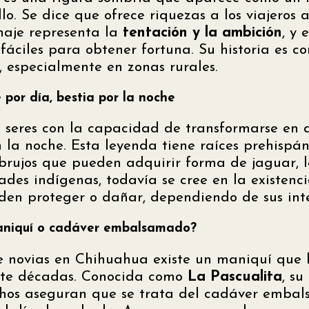
o. Se dice que ofrece riquezas a los viajeros 
naje representa la
tentación y la ambición
, y 
 fáciles para obtener fortuna. Su historia es 
, especialmente en zonas rurales.
por día, bestia por la noche
 seres con la capacidad de transformarse en 
 la noche. Esta leyenda tiene raíces prehispán
rujos que pueden adquirir forma de jaguar, l
es indígenas, todavía se cree en la existenc
en proteger o dañar, dependiendo de sus inte
maniquí o cadáver embalsamado?
e novias en Chihuahua existe un maniquí que
ante décadas. Conocida como
La Pascualita
, su
chos aseguran que se trata del cadáver emba