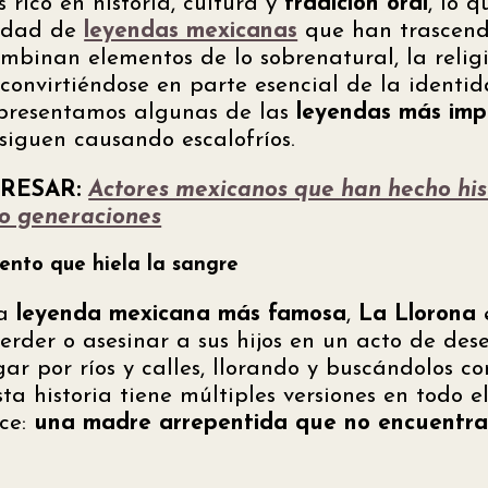
 rico en historia, cultura y
tradición oral
, lo 
iedad de
leyendas mexicanas
que han trascend
ombinan elementos de lo sobrenatural, la religió
 convirtiéndose en parte esencial de la identi
 presentamos algunas de las
leyendas más imp
iguen causando escalofríos.
ERESAR:
Actores mexicanos que han hecho hist
do generaciones
ento que hiela la sangre
la
leyenda mexicana más famosa
,
La Llorona
e
perder o asesinar a sus hijos en un acto de de
r por ríos y calles, llorando y buscándolos co
 Esta historia tiene múltiples versiones en todo e
ce:
una madre arrepentida que no encuentr