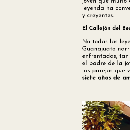
joven que murió 
leyenda ha conve
y creyentes.
El Callejón del B
No todas las leye
Guanajuato narra
enfrentadas, tan
el padre de la jo
las parejas que 
siete años de a