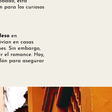
obado, esta
 para los curiosos
Beso
en
ivían en casas
nes. Sin embargo,
ir el romance. Hoy,
calón para asegurar