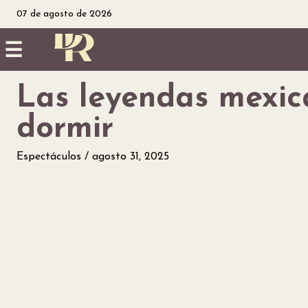
07 de agosto de 2026
☰
Las leyendas mexic
Inicio
dormir
Noticias
Espectáculos
agosto 31, 2025
Utilidad
Finanzas
personales
Salud