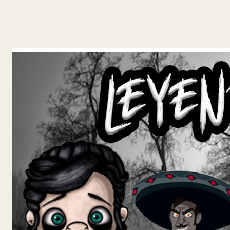
y
Belleza
Hogar
Espectáculos
Deportes