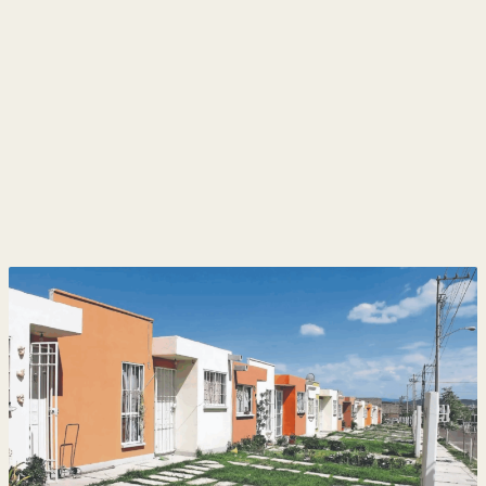
y
Belleza
Hogar
Espectáculos
Deportes