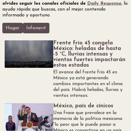
olvides seguir los canales oficiales de
Daily Response
, la
ayuda rápida que buscas, con el mejor contenido
informado y oportuno.
Hogar
Infonavit
Frente frío 45 congela
México: heladas de hasta
-5 °C, lluvias intensas y
vientos fuertes impactarán
estos estados
El avance del frente frío 45 en
México ya está generando
cambios importantes en el clima
del país. Habrá heladas, lluvias y
vientos intensos.
México, país de cínicos
Una frase que prevalece en la
memoria de la política mexicana:
“lo peor que le puede pasar a
México es convertirse en un país