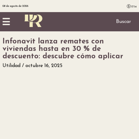
08 de agosto de 2026
17.14
☰
Buscar
Infonavit lanza remates con
Inicio
viviendas hasta en 30 % de
descuento: descubre cómo aplicar
Noticias
Utilidad
octubre 16, 2025
Utilidad
Finanzas
personales
Salud