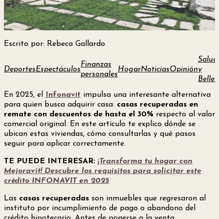
Escrito por: Rebeca Gallardo
Salud
Finanzas
Deportes
Espectáculos
Hogar
Noticias
Opinión
y
personales
Bellez
En 2025, el
Infonavit
impulsa una interesante alternativa
para quien busca adquirir casa:
casas recuperadas en
remate con descuentos de hasta el 30%
respecto al valor
comercial original. En este artículo te explico dónde se
ubican estas viviendas, cómo consultarlas y qué pasos
seguir para aplicar correctamente.
TE PUEDE INTERESAR:
¡Transforma tu hogar con
Mejoravit! Descubre los requisitos para solicitar este
crédito INFONAVIT en 2025
Las
casas recuperadas
son inmuebles que regresaron al
instituto por incumplimiento de pago o abandono del
crédito hipotecario. Antes de ponerse a la venta