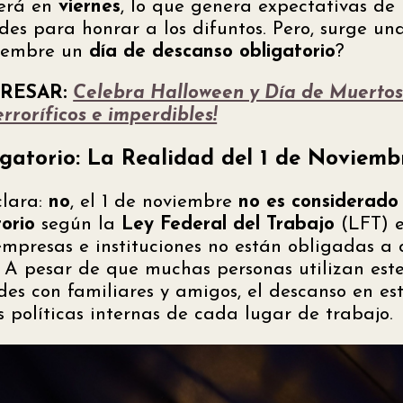
erá en
viernes
, lo que genera expectativas de
des para honrar a los difuntos. Pero, surge un
viembre un
día de descanso obligatorio
?
ERESAR:
Celebra Halloween y Día de Muertos 
rroríficos e imperdibles!
gatorio: La Realidad del 1 de Noviemb
clara:
no
, el 1 de noviembre
no es considerado
orio
según la
Ley Federal del Trabajo
(LFT) e
mpresas e instituciones no están obligadas a o
 A pesar de que muchas personas utilizan est
des con familiares y amigos, el descanso en es
 políticas internas de cada lugar de trabajo.