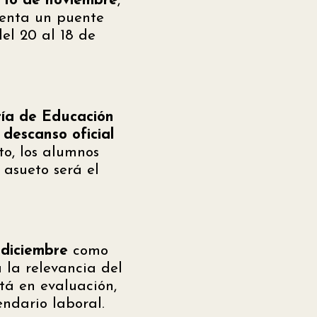
s 18 de noviembre
,
senta un puente
el 20 al 18 de
ría de Educación
 descanso oficial
to, los alumnos
 asueto será el
 diciembre
como
 la relevancia del
stá en evaluación,
endario laboral.