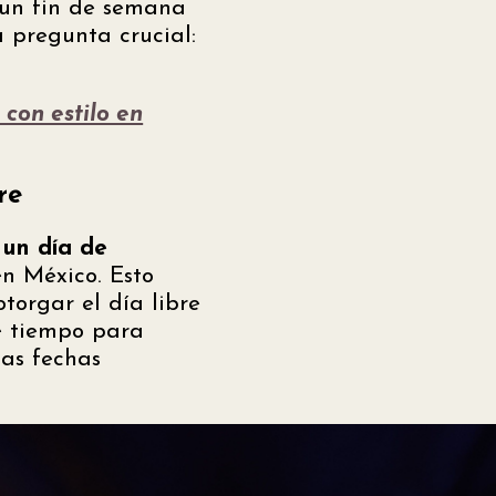
 un fin de semana
a pregunta crucial:
con estilo en
re
 un día de
n México. Esto
torgar el día libre
e tiempo para
tas fechas