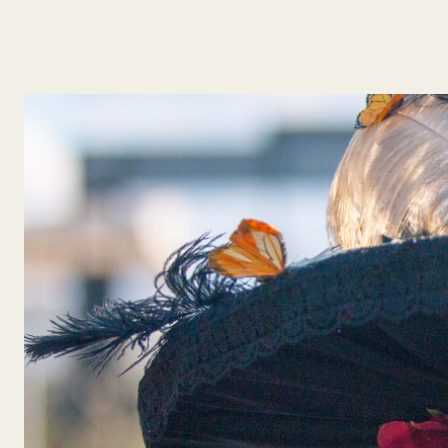
y
Belleza
Hogar
Espectáculos
Deportes