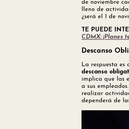
de noviembre ca
lleno de activida
¿será el 1 de no
TE PUEDE INT
CDMX: ¡Planes te
Descanso Obli
La respuesta es 
descanso obligat
implica que las e
a sus empleados.
realizar activida
dependerá de las