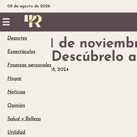
08 de agosto de 2026
☰
Deportes
¿Es el 1 de noviemb
Inicio
Espectáculos
2024? Descúbrelo a
Noticias
Finanzas personales
Noticias
octubre 28, 2024
Utilidad
Hogar
Finanzas
Noticias
Opinión
personales
Salud y Belleza
Salud
Utilidad