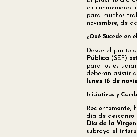
El próximo día d
en conmemoraci
para muchos trab
noviembre, de ac
¿Qué Sucede en el
Desde el punto d
Pública
(SEP) es
para los estudian
deberán asistir a
lunes 18 de nov
Iniciativas y Cam
Recientemente, h
día de descanso 
Día de la Virge
subraya el inter