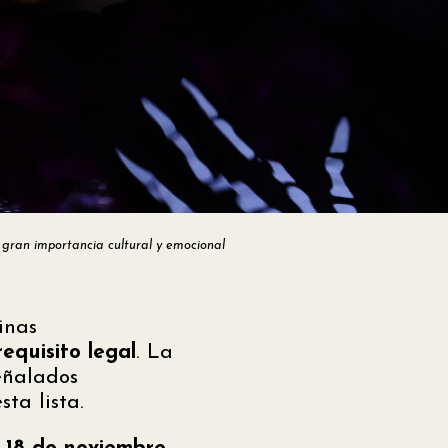
 gran importancia cultural y emocional
inas
requisito legal
. La
eñalados
ta lista.