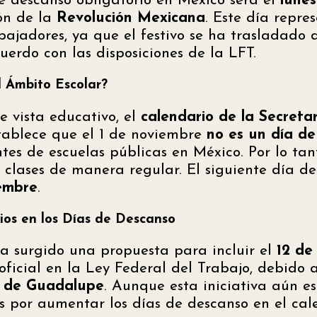
e descanso obligatorio en México será el
lune
ón de la
Revolución Mexicana
. Este día repre
ajadores, ya que el festivo se ha trasladado d
uerdo con las disposiciones de la LFT.
 Ámbito Escolar?
e vista educativo, el
calendario de la Secreta
tablece que el 1 de noviembre
no es un día de
tes de escuelas públicas en México. Por lo tan
 clases de manera regular. El siguiente día de
iembre
.
bios en los Días de Descanso
a surgido una propuesta para incluir el
12 de
oficial en la Ley Federal del Trabajo, debido a
n de Guadalupe
. Aunque esta iniciativa aún e
és por aumentar los días de descanso en el cal