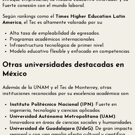
fuerte conexión con el mundo laboral.
Según rankings como el
Times Higher Education Latin
America
, el Tec es altamente valorado por su:
Alta tasa de empleabilidad
de egresados.
Programas académicos internacionales.
Infraestructura tecnológica de primer nivel.
Modelo educativo flexible y enfocado en competencias.
Otras universidades destacadas en
México
Además de la UNAM y el Tec de Monterrey, otras
instituciones reconocidas por su excelencia académica son:
Instituto Politécnico Nacional (IPN)
: Fuerte en
ingeniería, tecnología y ciencias aplicadas.
Universidad Autónoma Metropolitana (UAM)
:
Innovadora en áreas de ciencias sociales y humanidades.
Universidad de Guadalajara (UdeG)
: De gran impacto
regional y con una amplia oferta cultural y científica.