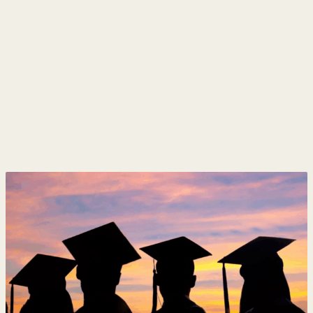
y
Belleza
Hogar
Espectáculos
Deportes