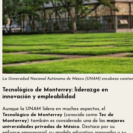
La Universidad Nacional Autónoma de México (UNAM) encabeza constantemen
Tecnológico de Monterrey: liderazgo en
innovación y empleabilidad
Aunque la UNAM lidera en muchos aspectos, el
Tecnológico de Monterrey
(conocido como
Tec de
Monterrey
) también es considerado una de las
mejores
universidades privadas de México
. Destaca por su
enfoque empresarial, su modelo educativo innovador y su