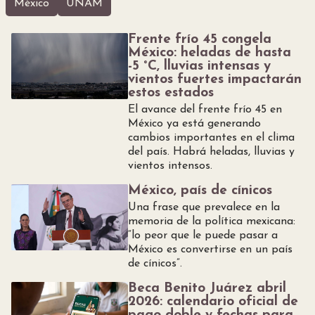
México
UNAM
Frente frío 45 congela
México: heladas de hasta
-5 °C, lluvias intensas y
vientos fuertes impactarán
estos estados
El avance del frente frío 45 en
México ya está generando
cambios importantes en el clima
del país. Habrá heladas, lluvias y
vientos intensos.
México, país de cínicos
Una frase que prevalece en la
memoria de la política mexicana:
“lo peor que le puede pasar a
México es convertirse en un país
de cínicos”.
Beca Benito Juárez abril
2026: calendario oficial de