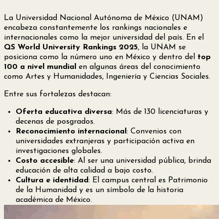
La
Universidad Nacional Autónoma de México (UNAM)
encabeza constantemente los rankings nacionales e
internacionales como la mejor universidad del país. En el
QS World University Rankings 2025
, la UNAM se
posiciona como la número uno en México y dentro del
top
100 a nivel mundial
en algunas áreas del conocimiento
como Artes y Humanidades, Ingeniería y Ciencias Sociales.
Entre sus fortalezas destacan:
Oferta educativa diversa
: Más de 130 licenciaturas y
decenas de posgrados.
Reconocimiento internacional
: Convenios con
universidades extranjeras y participación activa en
investigaciones globales.
Costo accesible
: Al ser una universidad pública, brinda
educación de alta calidad a bajo costo.
Cultura e identidad
: El campus central es Patrimonio
de la Humanidad y es un símbolo de la historia
académica de México.