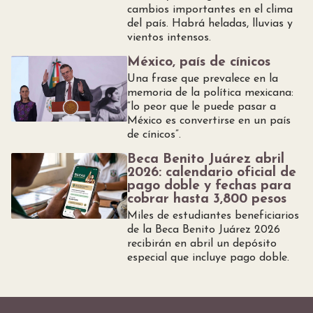
cambios importantes en el clima
del país. Habrá heladas, lluvias y
vientos intensos.
México, país de cínicos
Una frase que prevalece en la
memoria de la política mexicana:
“lo peor que le puede pasar a
México es convertirse en un país
de cínicos”.
Beca Benito Juárez abril
2026: calendario oficial de
pago doble y fechas para
cobrar hasta 3,800 pesos
Miles de estudiantes beneficiarios
de la Beca Benito Juárez 2026
recibirán en abril un depósito
especial que incluye pago doble.