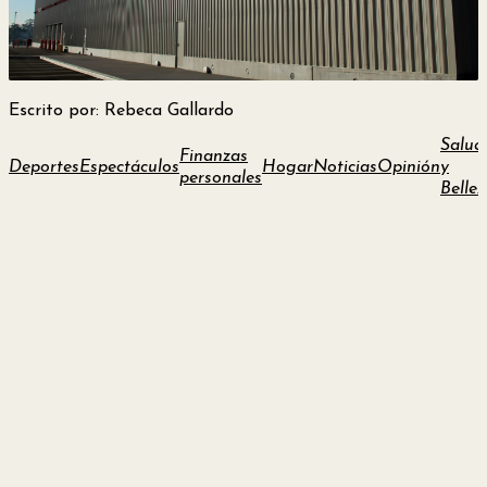
y
Belleza
Escrito por: Rebeca Gallardo
Hogar
Salud
Finanzas
Deportes
Espectáculos
Hogar
Noticias
Opinión
y
personales
Espectáculos
Bellez
Deportes