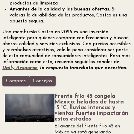
productos de limpieza.
Amantes de la calidad y las buenas ofertas
: Si
valoras la durabilidad de los productos, Costco es una
apuesta segura.
Una membresía Costco en 2025 es una inversión
inteligente para quienes compran con frecuencia y buscan
ahorro, calidad y servicios exclusivos. Con precios accesibles
y reembolsos atractivos, vale la pena considerar ser parte
de esta comunidad de consumidores inteligentes. Para más
información como esta, recuerda seguir los canales de
Daily Response
, la respuesta inmediata que necesitas.
Compras
Consejos
Frente frío 45 congela
México: heladas de hasta
-5 °C, lluvias intensas y
vientos fuertes impactarán
estos estados
El avance del frente frío 45 en
México ya está generando