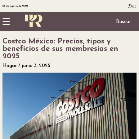
06 de agosto de 2026
17.2
☰
Buscar
Costco México: Precios, tipos y
Inicio
beneficios de sus membresías en
2025
Noticias
Hogar
junio 3, 2025
Utilidad
Finanzas
personales
Salud