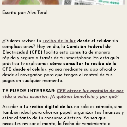
Escrito por: Alex Toral
¿Quieres revisar tu
recibo de la luz
desde el celular
sin
complicaciones? Hoy en día, la
Comisión Federal de
Electricidad (CFE)
facilita esta consulta de manera
rápida y segura a través de tu smartphone. En esta guía
práctica te explicamos
cómo consultar tu recibo de la
CFE desde el celular
, ya sea mediante su app oficial o
desde el navegador, para que tengas el control de tus
pagos en cualquier momento.
TE PUEDE INTERESAR:
CFE ofrece luz gratuita de por
vida a estos usuarios: ¿A quiénes beneficia y por qué?
Acceder a tu
recibo digital de luz
no solo es cómodo, sino
también ideal para ahorrar papel, organizar tus finanzas y
estar al tanto de tu consumo eléctrico. Ya sea que
necesites revisar el monto, la fecha de vencimiento o