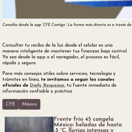
Consulta desde la app “CFE Contigo”: La forma más directa es a través de la
Consultar tu recibo de la luz desde el celular es una
manera inteligente de mantener tus finanzas bajo control.
Ya sea desde la app o el navegador, el proceso es fácil,
rápido y seguro.
Para más consejos útiles sobre servicios, tecnología y
trámites en línea,
te invitamos a seguir los canales
oficiales de
Daily Response
, tu fuente inmediata de
información confiable y práctica.
CFE
México
Frente frío 45 congela
México: heladas de hasta
-5 °C, lluvias intensas y