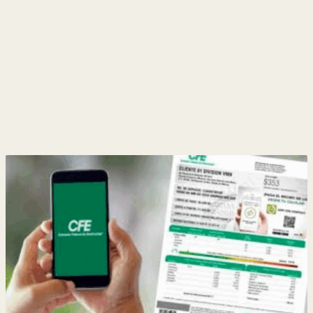
y
Belleza
Hogar
Espectáculos
Deportes