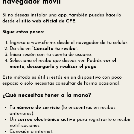
navegador móvil
Si no deseas instalar una app, también puedes hacerlo
desde el
sitio web oficial de CFE
.
Sigue estos pasos:
Ingresa a
www.cfe.mx
desde el navegador de tu celular.
Da clic en
“Consulta tu recibo”
.
Inicia sesión con tu cuenta de usuario.
Selecciona el recibo que deseas ver. Podrás
ver el
monto, descargarlo y realizar el pago
.
Este método es útil si estás en un dispositivo con poco
espacio o solo necesitas consultar de forma ocasional.
¿Qué necesitas tener a la mano?
Tu
número de servicio
(lo encuentras en recibos
anteriores).
Un
correo electrónico activo
para registrarte o recibir
notificaciones.
Conexión a internet.