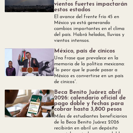
vientos fuertes impactarán
estos estados
El avance del frente frío 45 en
México ya está generando
cambios importantes en el clima
del país. Habrá heladas, lluvias y
vientos intensos.
México, país de cínicos
Una frase que prevalece en la
memoria de la política mexicana:
“lo peor que le puede pasar a
México es convertirse en un país
de cínicos”.
Beca Benito Juárez abril
2026: calendario oficial de
pago doble y fechas para
cobrar hasta 3,800 pesos
Miles de estudiantes beneficiarios
de la Beca Benito Juárez 2026
recibirán en abril un depósito