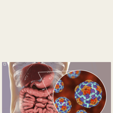
y
Belleza
Hogar
Espectáculos
Deportes