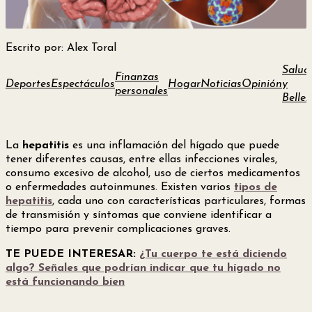
Escrito por: Alex Toral
Salud
Finanzas
Deportes
Espectáculos
Hogar
Noticias
Opinión
y
personales
Bellez
La
hepatitis
es una inflamación del hígado que puede
tener diferentes causas, entre ellas infecciones virales,
consumo excesivo de alcohol, uso de ciertos medicamentos
o enfermedades autoinmunes. Existen varios
tipos de
hepatitis
, cada uno con características particulares, formas
de transmisión y síntomas que conviene identificar a
tiempo para prevenir complicaciones graves.
TE PUEDE INTERESAR:
¿Tu cuerpo te está diciendo
algo? Señales que podrían indicar que tu hígado no
está funcionando bien