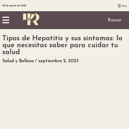
08 de agosto de 2026
17.14
☰
Buscar
Tipos de Hepatitis y sus síntomas: lo
Inicio
que necesitas saber para cuidar tu
salud
Noticias
Salud y Belleza
septiembre 2, 2025
Utilidad
Finanzas
personales
Salud