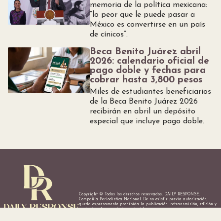
memoria de la política mexicana:
“lo peor que le puede pasar a
México es convertirse en un país
de cínicos”.
Beca Benito Juárez abril
2026: calendario oficial de
pago doble y fechas para
cobrar hasta 3,800 pesos
Miles de estudiantes beneficiarios
de la Beca Benito Juárez 2026
recibirán en abril un depósito
especial que incluye pago doble.
Copyright © Todos los derechos reservados, DAILY RESPONSE,
Compañía Periodística Nacional. De no existir previa autorización,
queda expresamente prohibida la publicación, retransmisión, edición y
cualquier otro uso de los contenidos.