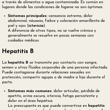
a través de alimentos o agua contaminada. Es común en
lugares donde las condiciones de higiene no son óptimas.
Síntomas principales:
cansancio extremo, dolor
abdominal, náuseas, fiebre y coloración amarillenta de
piel y ojos (
ictericia
).
A diferencia de otros tipos, no se vuelve crónica y
generalmente se resuelve en pocas semanas con
cuidados médicos.
Hepatitis B
La
hepatitis B
se transmite por contacto con sangre,
semen u otros fluidos corporales de una persona infectada.
Puede contagiarse durante relaciones sexuales sin
protección, compartir agujas o de madre a hijo durante el
parto.
Síntomas más comunes:
dolor articular, pérdida de
apetito, orina oscura, ictericia, fatiga persistente y
dolor en el área hepática.
Lo preocupante es que puede convertirse en
hepatitis