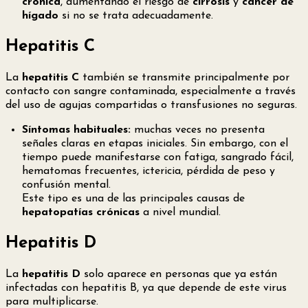
crónica
, aumentando el riesgo de
cirrosis
y
cáncer de
hígado
si no se trata adecuadamente.
Hepatitis C
La
hepatitis C
también se transmite principalmente por
contacto con sangre contaminada, especialmente a través
del uso de agujas compartidas o transfusiones no seguras.
Síntomas habituales:
muchas veces no presenta
señales claras en etapas iniciales. Sin embargo, con el
tiempo puede manifestarse con fatiga, sangrado fácil,
hematomas frecuentes, ictericia, pérdida de peso y
confusión mental.
Este tipo es una de las principales causas de
hepatopatías crónicas
a nivel mundial.
Hepatitis D
La
hepatitis D
solo aparece en personas que ya están
infectadas con hepatitis B, ya que depende de este virus
para multiplicarse.