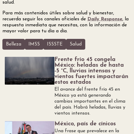
salud.
Para más contenidos útiles sobre salud y bienestar,
recuerda seguir los canales oficiales de
Daily Response
, la
respuesta inmediata que necesitas, con la información de
mayor valor para tu día a día.
Belleza
IMSS
ISSSTE
Salud
Frente frío 45 congela
México: heladas de hasta
-5 °C, lluvias intensas y
vientos fuertes impactarán
estos estados
El avance del frente frío 45 en
México ya está generando
cambios importantes en el clima
del país. Habrá heladas, lluvias y
vientos intensos.
México, país de cínicos
Una frase que prevalece en la