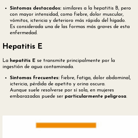
Síntomas destacados:
similares a la hepatitis B, pero
con mayor intensidad, como fiebre, dolor muscular,
vómitos, ictericia y deterioro más rápido del hígado.
Es considerada una de las formas más graves de esta
enfermedad.
Hepatitis E
La
hepatitis E
se transmite principalmente por la
ingestión de agua contaminada.
Síntomas frecuentes:
fiebre, fatiga, dolor abdominal,
ictericia, pérdida de apetito y orina oscura.
Aunque suele resolverse por sí sola, en mujeres
embarazadas puede ser
particularmente peligrosa
.