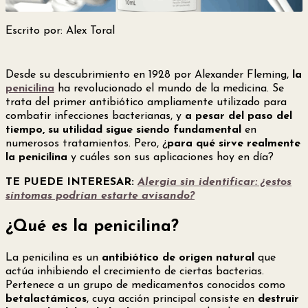
Escrito por: Alex Toral
Desde su descubrimiento en 1928 por Alexander Fleming,
la
penicilina
ha revolucionado el mundo de la medicina. Se
trata del primer antibiótico ampliamente utilizado para
combatir infecciones bacterianas, y
a pesar del paso del
tiempo, su utilidad sigue siendo fundamental
en
numerosos tratamientos. Pero, ¿
para qué sirve realmente
la penicilina
y cuáles son sus aplicaciones hoy en día?
TE PUEDE INTERESAR:
Alergia sin identificar: ¿estos
síntomas podrían estarte avisando?
¿Qué es la penicilina?
La penicilina es un
antibiótico de origen natural
que
actúa inhibiendo el crecimiento de ciertas bacterias.
Pertenece a un grupo de medicamentos conocidos como
betalactámicos
, cuya acción principal consiste en
destruir