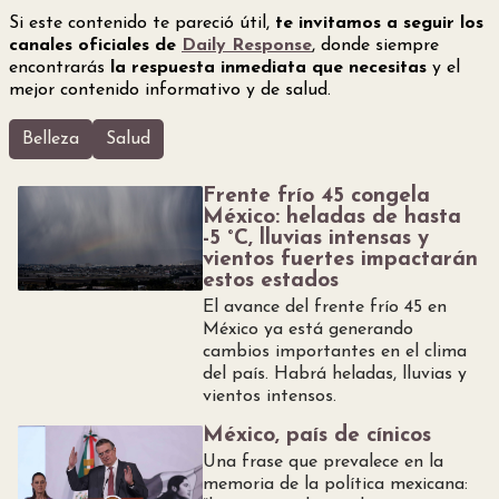
Si este contenido te pareció útil,
te invitamos a seguir los
canales oficiales de
Daily Response
, donde siempre
encontrarás
la respuesta inmediata que necesitas
y el
mejor contenido informativo y de salud.
Belleza
Salud
Frente frío 45 congela
México: heladas de hasta
-5 °C, lluvias intensas y
vientos fuertes impactarán
estos estados
El avance del frente frío 45 en
México ya está generando
cambios importantes en el clima
del país. Habrá heladas, lluvias y
vientos intensos.
México, país de cínicos
Una frase que prevalece en la
memoria de la política mexicana: