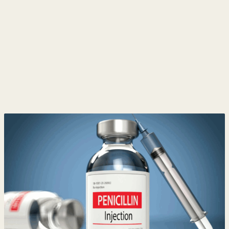
y
Belleza
Hogar
Espectáculos
Deportes