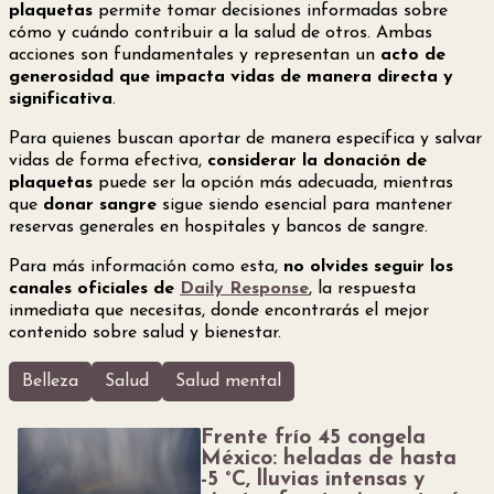
plaquetas
permite tomar decisiones informadas sobre
cómo y cuándo contribuir a la salud de otros. Ambas
acciones son fundamentales y representan un
acto de
generosidad que impacta vidas de manera directa y
significativa
.
Para quienes buscan aportar de manera específica y salvar
vidas de forma efectiva,
considerar la donación de
plaquetas
puede ser la opción más adecuada, mientras
que
donar sangre
sigue siendo esencial para mantener
reservas generales en hospitales y bancos de sangre.
Para más información como esta,
no olvides seguir los
canales oficiales de
Daily Response
, la respuesta
inmediata que necesitas, donde encontrarás el mejor
contenido sobre salud y bienestar.
Belleza
Salud
Salud mental
Frente frío 45 congela
México: heladas de hasta
-5 °C, lluvias intensas y