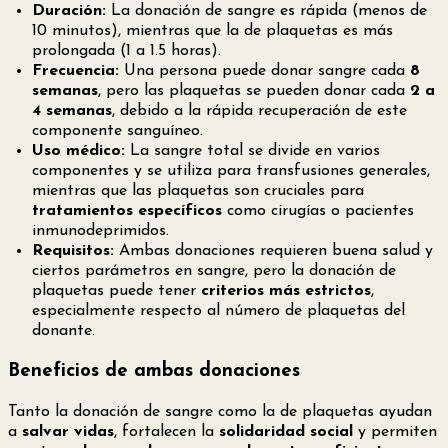
Duración:
La donación de sangre es rápida (menos de
10 minutos), mientras que la de plaquetas es más
prolongada (1 a 1.5 horas).
Frecuencia:
Una persona puede donar sangre cada
8
semanas
, pero las plaquetas se pueden donar cada
2 a
4 semanas
, debido a la rápida recuperación de este
componente sanguíneo.
Uso médico:
La sangre total se divide en varios
componentes y se utiliza para transfusiones generales,
mientras que las plaquetas son cruciales para
tratamientos específicos
como cirugías o pacientes
inmunodeprimidos.
Requisitos:
Ambas donaciones requieren buena salud y
ciertos parámetros en sangre, pero la donación de
plaquetas puede tener
criterios más estrictos
,
especialmente respecto al número de plaquetas del
donante.
Beneficios de ambas donaciones
Tanto la donación de sangre como la de plaquetas ayudan
a
salvar vidas
, fortalecen la
solidaridad social
y permiten