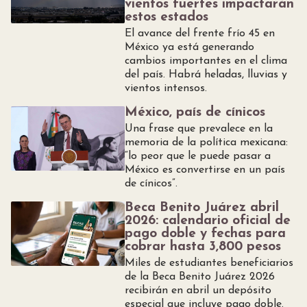
vientos fuertes impactarán
estos estados
El avance del frente frío 45 en
México ya está generando
cambios importantes en el clima
del país. Habrá heladas, lluvias y
vientos intensos.
México, país de cínicos
Una frase que prevalece en la
memoria de la política mexicana:
“lo peor que le puede pasar a
México es convertirse en un país
de cínicos”.
Beca Benito Juárez abril
2026: calendario oficial de
pago doble y fechas para
cobrar hasta 3,800 pesos
Miles de estudiantes beneficiarios
de la Beca Benito Juárez 2026
recibirán en abril un depósito
especial que incluye pago doble.