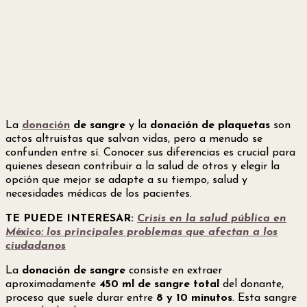
La
donación
de sangre
y la
donación de plaquetas
son
actos altruistas que salvan vidas, pero a menudo se
confunden entre sí. Conocer sus diferencias es crucial para
quienes desean contribuir a la salud de otros y elegir la
opción que mejor se adapte a su tiempo, salud y
necesidades médicas de los pacientes.
TE PUEDE INTERESAR:
Crisis en la salud pública en
México: los principales problemas que afectan a los
ciudadanos
La
donación de sangre
consiste en extraer
aproximadamente
450 ml de sangre total
del donante,
proceso que suele durar entre
8 y 10 minutos
. Esta sangre