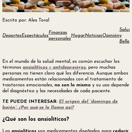
Escrito por: Alex Toral
Salud
Finanzas
Deportes
Espectáculos
Hogar
Noticias
Opinión
y
personales
Bellez
En el mundo de la salud mental, es común escuchar los
términos
ansiolíticos
y
antidepresivos
, pero muchas
personas no tienen claro qué los diferencia. Aunque ambos
medicamentos están relacionados con el tratamiento de
trastornos emocionales,
no son lo mismo
y su uso depende
del diagnóstico y las necesidades de cada paciente.
TE PUEDE INTERESAR:
El origen del “domingo de
bajón”: ¿Por qué se le llama así?
¿Qué son los ansiolíticos?
Los
ansiolíticos
son medicamentos diseñados para
reducir