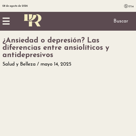
08 de agosto de 2026
17.14
☰
Buscar
¿Ansiedad o depresión? Las
Inicio
diferencias entre ansiolíticos y
antidepresivos
Noticias
Salud y Belleza
mayo 14, 2025
Utilidad
Finanzas
personales
Salud