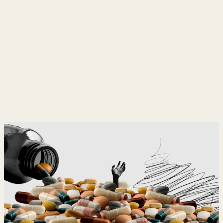
y
Belleza
Hogar
Espectáculos
Deportes