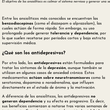
El objetivo de los ansiolítiocs es calmar el sistema nervioso y generar una s
Entre los ansiolíticos más conocidos se encuentran las
benzodiacepinas
(como el diazepam o alprazolam), las
cuales actúan de forma rápida. Sin embargo, su uso
prolongado puede generar
tolerancia y dependencia
, por
lo que suelen recetarse por períodos cortos y bajo estricta
supervisión médica.
¿Qué son los antidepresivos?
Por otro lado, los
antidepresivos
están formulados para
tratar los síntomas de la
depresión
, aunque también se
utilizan en algunos casos de ansiedad crónica. Estos
medicamentos
actúan sobre neurotransmisores
como la
serotonina, dopamina o noradrenalina, que influyen
directamente en el estado de ánimo y la motivación.
A diferencia de los ansiolíticos, los antidepresivos
no
generan dependencia
y su efecto es progresivo. Es decir,
sus beneficios comienzan a notarse tras varias semanas de