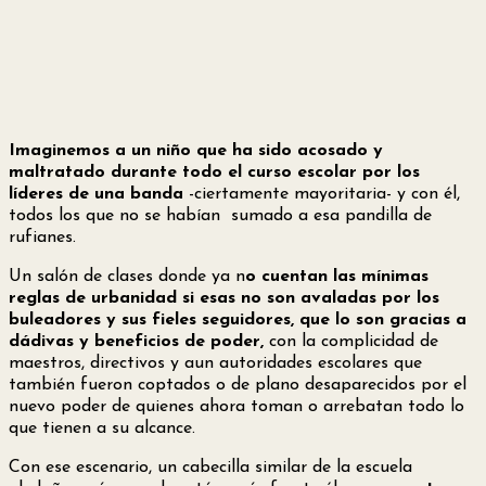
Imaginemos a un niño que ha sido acosado y
maltratado durante todo el curso escolar por los
líderes de una banda
-ciertamente mayoritaria- y con él,
todos los que no se habían
sumado a esa pandilla de
rufianes.
Un salón de clases donde ya n
o cuentan las mínimas
reglas de urbanidad si esas no son avaladas por los
buleadores y sus fieles seguidores, que lo son gracias a
dádivas y beneficios de poder,
con la complicidad de
maestros, directivos y aun autoridades escolares que
también fueron coptados o de plano desaparecidos por el
nuevo poder de quienes ahora toman o arrebatan todo lo
que tienen a su alcance.
Con ese escenario, un cabecilla similar de la escuela