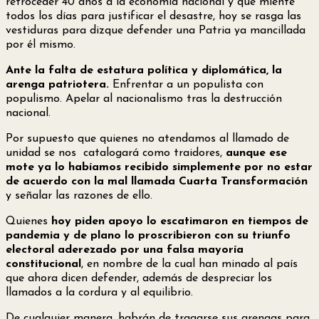
retroceder 40 años a la economía nacional y que miente
todos los días para justificar el desastre, hoy se rasga las
vestiduras para dizque defender una Patria ya mancillada
por él mismo.
Ante la falta de estatura política y diplomática, la
arenga patriotera.
Enfrentar a un populista con
populismo. Apelar al nacionalismo tras la destrucción
nacional.
Por supuesto que quienes no atendamos al llamado de
unidad se nos
catalogará como traidores,
aunque ese
mote ya lo habíamos recibido simplemente por no estar
de acuerdo con la mal llamada Cuarta Transformación
y señalar las razones de ello.
Quienes
hoy piden apoyo lo escatimaron en tiempos de
pandemia y de plano lo proscribieron con su triunfo
electoral aderezado por una falsa mayoría
constitucional
, en nombre de la cual han minado al país
que ahora dicen defender, además de despreciar los
llamados a la cordura y al equilibrio.
De cualquier manera, habrán de tragarse sus arengas para