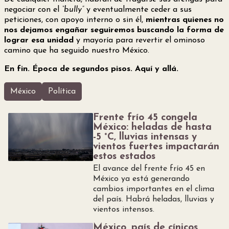
negociar con el
“bully”
y eventualmente ceder a sus
peticiones, con apoyo interno o sin él,
mientras quienes no
nos dejamos engañar seguiremos buscando la forma de
lograr esa unidad
y mayoría para revertir el ominoso
camino que ha seguido nuestro México.
En fin. Época de segundos pisos. Aquí y allá.
México
Política
Frente frío 45 congela
México: heladas de hasta
-5 °C, lluvias intensas y
vientos fuertes impactarán
estos estados
El avance del frente frío 45 en
México ya está generando
cambios importantes en el clima
del país. Habrá heladas, lluvias y
vientos intensos.
México, país de cínicos