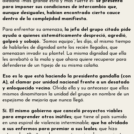
aledaña -más grande está y más fuerte él-
se presenta
para imponer sus condiciones de intercambio que,
aunque desiguales, habían encontrado cierto cauce
dentro de la complejidad manifiesta.
Para enfrentar su amenaza,
la jefa del grupo citado pide
ayuda a quienes sistemáticamente despreció, agredió,
golpeó y sobajó.
“Somos equipo”
, les dijo, al mismo tiempo
de hablarles de dignidad ante los recién llegados, que
amenazan invadir su plantel. La misma dignidad que ella
les arrebató a la mala y que ahora quiere recuperar para
defenderse de un tipejo de su misma calaña.
Eso es lo que está haciendo la presidenta gandalla (con
A), al clamar por unidad nacional frente a un desatado
y enloquecido vecino
. Olvida ella y su antecesor que ellos
mismos dinamitaron la unidad del grupo en nombre de un
espejismo de mejoría que nunca llegó.
Sí. El mismo gobierno que canceló proyectos viables
para emprender otros inútiles;
que tiene al país sumido
en una espiral de violencia interminable;
que ha olvidado
a sus enfermos para premiar a sus leales
; que hizo