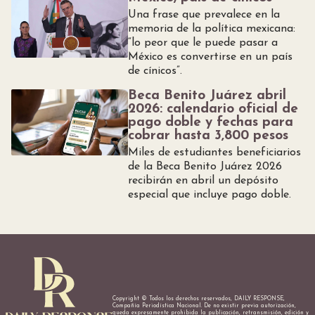
Una frase que prevalece en la
memoria de la política mexicana:
“lo peor que le puede pasar a
México es convertirse en un país
de cínicos”.
Beca Benito Juárez abril
2026: calendario oficial de
pago doble y fechas para
cobrar hasta 3,800 pesos
Miles de estudiantes beneficiarios
de la Beca Benito Juárez 2026
recibirán en abril un depósito
especial que incluye pago doble.
Copyright © Todos los derechos reservados, DAILY RESPONSE,
Compañía Periodística Nacional. De no existir previa autorización,
queda expresamente prohibida la publicación, retransmisión, edición y