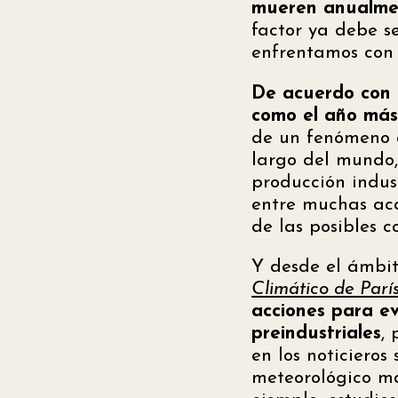
mueren anualmen
factor ya debe s
enfrentamos con 
De acuerdo con e
como el año más
de un fenómeno a
largo del mundo,
producción indust
entre muchas ac
de las posibles c
Y desde el ámbit
Climático de Parí
acciones para ev
preindustriales
,
en los noticiero
meteorológico má