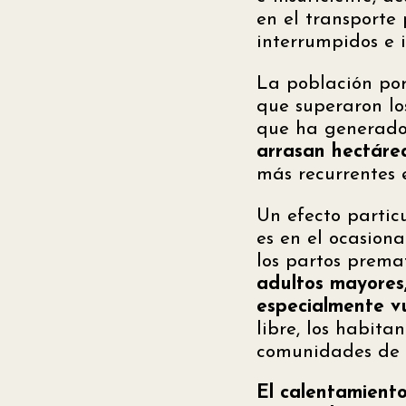
en el transporte 
interrumpidos e i
La población por
que superaron lo
que ha generado
arrasan hectáre
más recurrentes 
Un efecto partic
es en el ocasion
los partos premat
adultos mayores,
especialmente v
libre, los habita
comunidades de b
El calentamiento