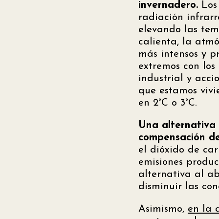
invernadero.
Los 
radiación infrar
elevando las tem
calienta, la atm
más intensos y pr
extremos con lo
industrial y acci
que estamos vivi
en 2°C o 3°C.
Una alternativa 
compensación d
el dióxido de ca
emisiones produci
alternativa al a
disminuir las co
Asimismo,
en la 