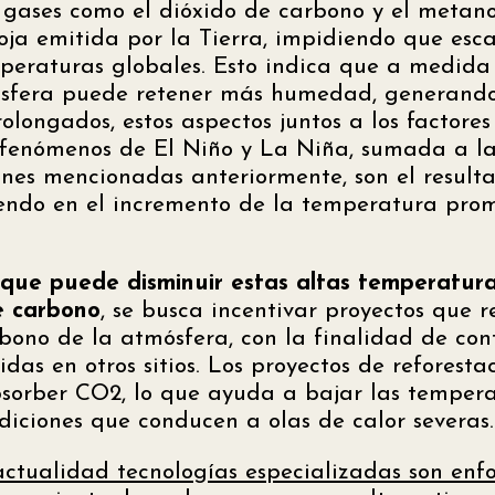
gases como el dióxido de carbono y el metano
roja emitida por la Tierra, impidiendo que esc
peraturas globales. Esto indica que a medida
ósfera puede retener más humedad, generando
olongados, estos aspectos juntos a los factores
s fenómenos de El Niño y La Niña, sumada a l
ones mencionadas anteriormente, son el resulta
endo en el incremento de la temperatura pro
que puede disminuir estas altas temperatura
e carbono
, se busca incentivar proyectos que 
rbono de la atmósfera, con la finalidad de cont
das en otros sitios. Los proyectos de reforest
bsorber CO2, lo que ayuda a bajar las tempera
ndiciones que conducen a olas de calor severas.
actualidad tecnologías especializadas son enf