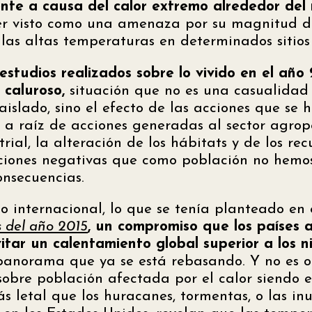
te a causa del calor extremo alrededor de
er visto como una amenaza por su magnitud d
las altas temperaturas en determinados sitios 
studios realizados sobre lo vivido en el año 
 caluroso,
situación que no es una casualidad
islado, sino el efecto de las acciones que se 
 a raíz de acciones generadas al sector agrop
rial, la alteración de los hábitats y de los rec
ciones negativas que como población no hemos
onsecuencias.
o internacional, lo que se tenía planteado en 
s del año 2015
, un compromiso que los países 
itar un calentamiento global superior a los n
 panorama que ya se está rebasando. Y no es o
s sobre población afectada por el calor siendo
s letal que los huracanes, tormentas, o las in