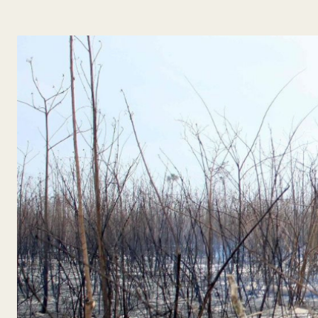
y
Belleza
Hogar
Espectáculos
Deportes