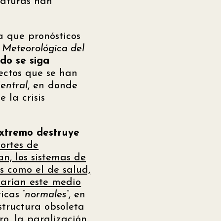
raturas han
a que pronósticos
 Meteorológica del
do se siga
fectos que se han
entral
, en donde
 la crisis
extremo destruye
portes de
lan, los sistemas de
s como el de salud,
tarían este medio
ticas
“normales”
, en
structura obsoleta
ro, la paralización