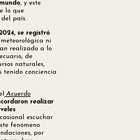
l mundo
, y este
e lo que
del país.
2024, se registró
 meteorológica ni
han realizado a lo
ecuario, de
ursos naturales,
 tenido conciencia
el
Acuerdo
acordaron realizar
iveles
casional escuchar
 este fenómeno
undaciones, por