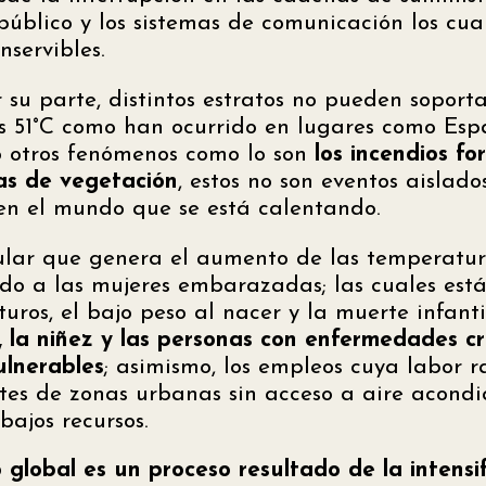
público y los sistemas de comunicación los cua
nservibles.
 su parte, distintos estratos no pueden soport
s 51°C como han ocurrido en lugares como Espa
 otros fenómenos como lo son
los incendios fo
as de vegetación
, estos no son eventos aislad
en el mundo que se está calentando.
ular que genera el aumento de las temperatura
ado a las mujeres embarazadas; las cuales est
uros, el bajo peso al nacer y la muerte infantil
 la niñez y las personas con enfermedades cr
ulnerables
; asimismo, los empleos cuya labor r
ntes de zonas urbanas sin acceso a aire acondi
ajos recursos.
 global es un proceso resultado de la intensif