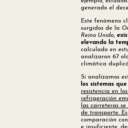
ejemplo, estudio
generado el dece
Este fenómeno cl
surgidos de la
Or
Reino Unido
,
exi
elevando la tem
calculado en est
analizaron 67 ola
climática duplicó
Si analizamos e
los sistemas que
resistencia en los
refrigeración em
las carreteras s
de transporte. Es
comparación con 
e insuficiente, d