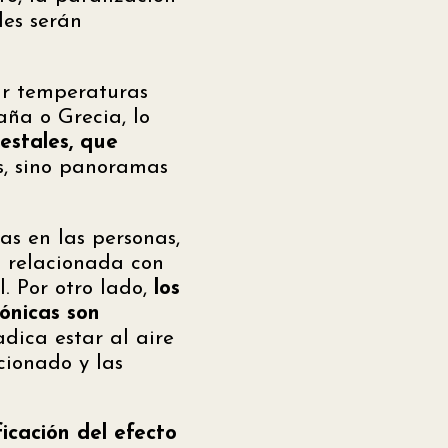
les serán
ar temperaturas
ña o Grecia, lo
restales, que
os, sino panoramas
s en las personas,
á relacionada con
. Por otro lado,
los
ónicas son
adica estar al aire
cionado y las
icación del efecto