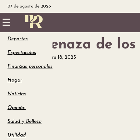
07 de agosto de 2026
☰
Deportes
La amenaza de los 
Inicio
Espectáculos
Opinión
septiembre 18, 2025
Noticias
Finanzas personales
Utilidad
Hogar
Finanzas
Noticias
Opinión
personales
Salud y Belleza
Salud
Utilidad