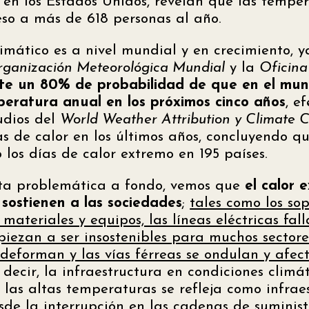
s en los Estados Unidos, revelan que las tempe
so a más de 618 personas al año.
imático es a nivel mundial y en crecimiento, y
ganización Meteorológica Mundial
y la
Oficina
ste un 80% de probabilidad de que en el mun
peratura anual en los próximos cinco años
, e
udios del
World Weather Attribution y Climate C
s de calor en los últimos años, concluyendo que
 los días de calor extremo en 195 países.
sta problemática a fondo, vemos que
el calor 
 sostienen a las sociedades
;
tales como los so
 materiales y equipos, las líneas eléctricas fal
piezan a ser insostenibles para muchos sectore
e deforman y las vías férreas se ondulan y afec
decir, la infraestructura en condiciones climá
las altas temperaturas se refleja como infrae
esde la interrupción en las cadenas de suminist