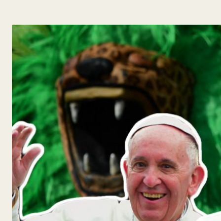
y
Belleza
Hogar
Espectáculos
Deportes