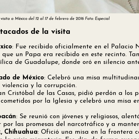
 visita a México del 12 al 17 de febrero de 2016 Foto: Especial
acados de la visita
xico
: Fue recibido oficialmente en el Palacio
 que un Papa era recibido en este recinto. Ta
ílica de Guadalupe, donde oró en silencio ant
tado de México
: Celebró una misa multitudina
violencia y la corrupción.​
an Cristóbal de las Casas, pidió perdón a los 
 cometidos por la Iglesia y celebró una misa e
oacán
: Se reunió con jóvenes y religiosos, alen
r por las promesas del narcotráfico y a mante
z, Chihuahua
: Ofició una misa en la frontera 