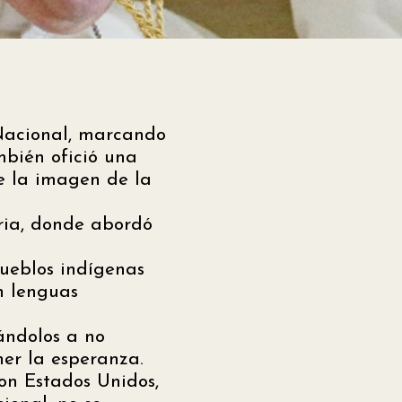
 Nacional, marcando
mbién ofició una
e la imagen de la
ria, donde abordó
pueblos indígenas
n lenguas
tándolos a no
ner la esperanza.
con Estados Unidos,