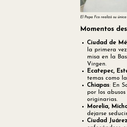
El Papa Fco realizó su única
Momentos dest
Ciudad de Mé
la primera vez
misa en la Bas
Virgen.
Ecatepec, Es
temas como la 
Chiapas
: En S
por los abusos
originarias.
Morelia, Mich
dejarse seduci
Ciudad Juáre