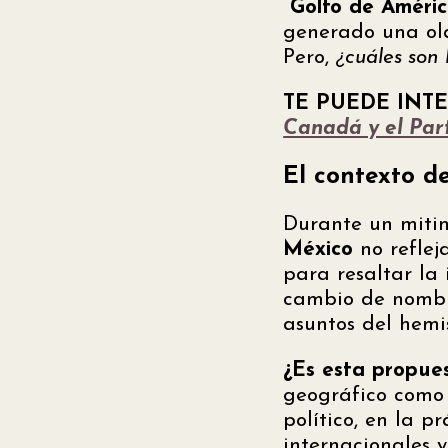
“Golfo de Améric
generado una ola
Pero,
¿cuáles son 
TE PUEDE INTE
Canadá y el Part
El contexto d
Durante un mitin
México
no reflej
para resaltar la 
cambio de nombre
asuntos del hemis
¿Es esta propues
geográfico como 
político, en la 
internacionales y