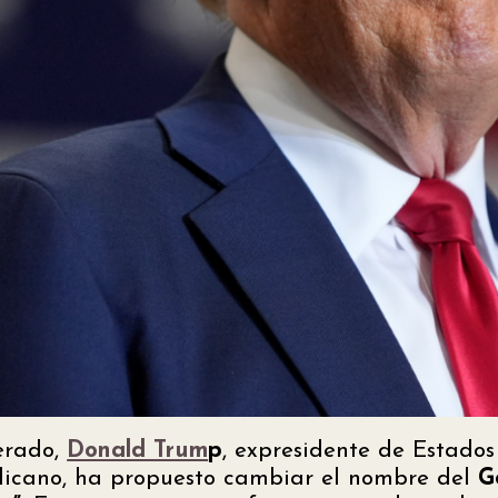
erado,
Donald Trum
p
, expresidente de Estados
licano, ha propuesto cambiar el nombre del
G