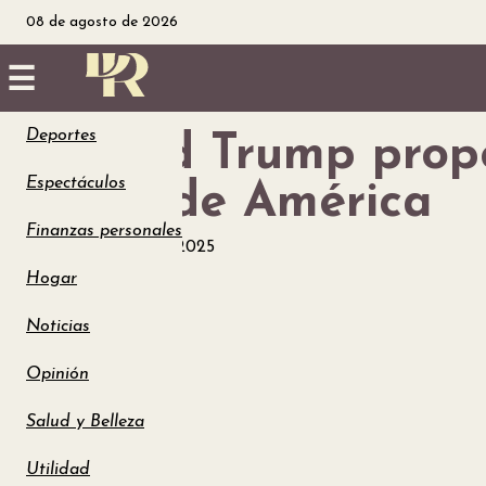
08 de agosto de 2026
☰
Deportes
Donald Trump propo
Inicio
Espectáculos
Golfo de América
Noticias
Finanzas personales
Noticias
enero 7, 2025
Utilidad
Hogar
Finanzas
Noticias
Opinión
personales
Salud y Belleza
Salud
Utilidad