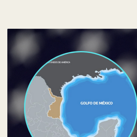
y
Belleza
Hogar
Espectáculos
Deportes