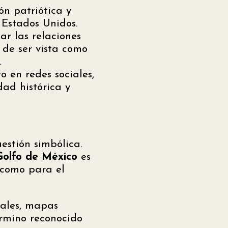
n patriótica y
 Estados Unidos.
r las relaciones
 de ser vista como
.
 en redes sociales,
ad histórica y
estión simbólica.
Golfo de México
es
 como para el
nales, mapas
érmino reconocido