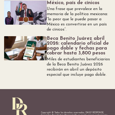
México, país de cínicos
Una frase que prevalece en la
memoria de la política mexicana:
“lo peor que le puede pasar a
México es convertirse en un país
de cínicos”.
Beca Benito Juárez abril
2026: calendario oficial de
pago doble y fechas para
cobrar hasta 3,800 pesos
Miles de estudiantes beneficiarios
de la Beca Benito Juárez 2026
recibirán en abril un depósito
especial que incluye pago doble.
Copyright © Todos los derechos reservados, DAILY RESPONSE,