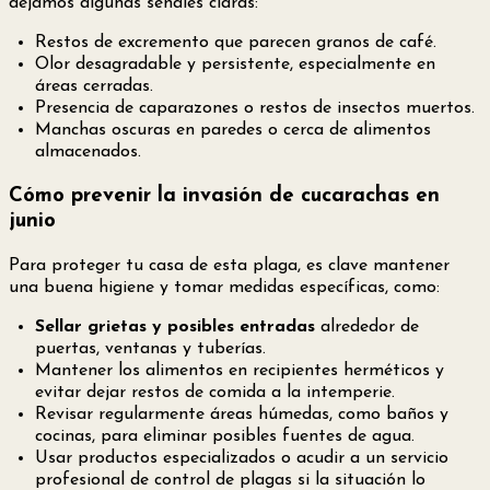
dejamos algunas señales claras:
Restos de excremento que parecen granos de café.
Olor desagradable y persistente, especialmente en
áreas cerradas.
Presencia de caparazones o restos de insectos muertos.
Manchas oscuras en paredes o cerca de alimentos
almacenados.
Cómo prevenir la invasión de cucarachas en
junio
Para proteger tu casa de esta plaga, es clave mantener
una buena higiene y tomar medidas específicas, como:
Sellar grietas y posibles entradas
alrededor de
puertas, ventanas y tuberías.
Mantener los alimentos en recipientes herméticos y
evitar dejar restos de comida a la intemperie.
Revisar regularmente áreas húmedas, como baños y
cocinas, para eliminar posibles fuentes de agua.
Usar productos especializados o acudir a un servicio
profesional de control de plagas si la situación lo