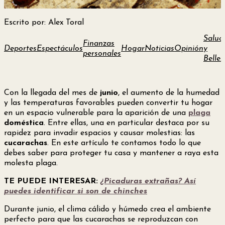
Escrito por: Alex Toral
Salud
Finanzas
Deportes
Espectáculos
Hogar
Noticias
Opinión
y
personales
Bellez
Con la llegada del mes de
junio
, el aumento de la humedad
y las temperaturas favorables pueden convertir tu hogar
en un espacio vulnerable para la aparición de una
plaga
doméstica
. Entre ellas, una en particular destaca por su
rapidez para invadir espacios y causar molestias: las
cucarachas
. En este artículo te contamos todo lo que
debes saber para proteger tu casa y mantener a raya esta
molesta plaga.
TE PUEDE INTERESAR:
¿Picaduras extrañas? Así
puedes identificar si son de chinches
Durante junio, el clima cálido y húmedo crea el ambiente
perfecto para que las cucarachas se reproduzcan con