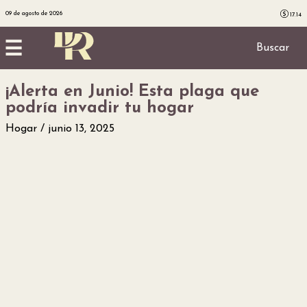
09 de agosto de 2026
17.14
☰
Buscar
¡Alerta en Junio! Esta plaga que
Inicio
podría invadir tu hogar
Noticias
Hogar
junio 13, 2025
Utilidad
Finanzas
personales
Salud