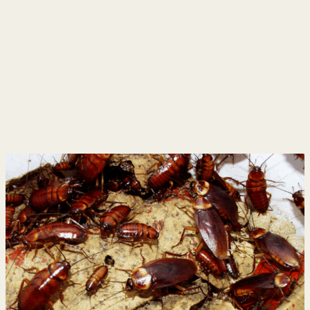
y
Belleza
Hogar
Espectáculos
Deportes