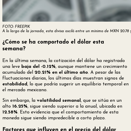
FOTO: FREEPIK
A lo largo de la jornada, esta divisa osciló entre un mínimo de MXN 20.78
¿Cómo se ha comportado el dólar esta
semana?
En la última semana, la cotización del dólar ha registrado
una leve
baja del -0.12%
, aunque mantiene un crecimiento
acumulado del
20.21% en el último año
. A pesar de las
fluctuaciones diarias, los últimos días muestran signos de
estabilidad
, lo que podría sugerir un equilibrio temporal en
el mercado mexicano.
Sin embargo, la
volatilidad semanal
, que se sitúa en un
alto
16.25%
, sigue siendo superior a la anual, ubicada en
12.58%
. Esto evidencia que el comportamiento de esta
moneda sigue siendo impredecible a corto plazo.
Factores que influyen en el precio del dólar