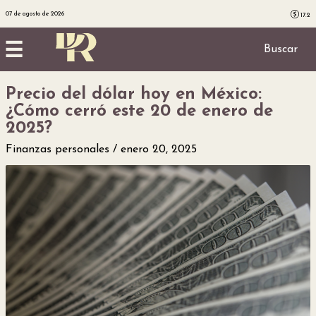
07 de agosto de 2026
17.2
☰
Buscar
Precio del dólar hoy en México:
Inicio
¿Cómo cerró este 20 de enero de
2025?
Noticias
Finanzas personales
enero 20, 2025
Utilidad
Finanzas
personales
Salud