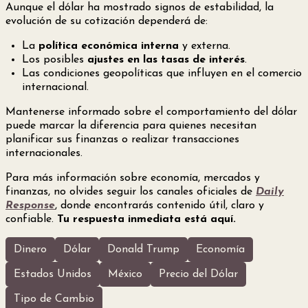
Aunque el dólar ha mostrado signos de estabilidad, la
evolución de su cotización dependerá de:
La
política económica interna
y externa.
Los posibles
ajustes en las tasas de interés
.
Las condiciones geopolíticas que influyen en el comercio
internacional.
Mantenerse informado sobre el comportamiento del dólar
puede marcar la diferencia para quienes necesitan
planificar sus finanzas o realizar transacciones
internacionales.
Para más información sobre economía, mercados y
finanzas, no olvides seguir los canales oficiales de
Daily
Response
, donde encontrarás contenido útil, claro y
confiable.
Tu respuesta inmediata está aquí.
Dinero
Dólar
Donald Trump
Economía
Estados Unidos
México
Precio del Dólar
Tipo de Cambio