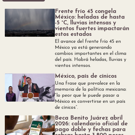
Frente frío 45 congela
México: heladas de hasta
-5 °C, lluvias intensas y
vientos fuertes impactarán
estos estados
El avance del frente frío 45 en
México ya está generando
cambios importantes en el clima
del país. Habrá heladas, lluvias y
vientos intensos.
México, país de cínicos
Una frase que prevalece en la
memoria de la política mexicana:
“lo peor que le puede pasar a
México es convertirse en un país
de cínicos”.
Beca Benito Juárez abril
2026: calendario oficial de
pago doble y fechas para