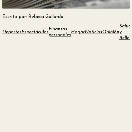
y
Escrito por: Rebeca Gallardo
Belleza
Salud
Finanzas
Deportes
Espectáculos
Hogar
Noticias
Opinión
y
Hogar
personales
Bellez
Espectáculos
Deportes