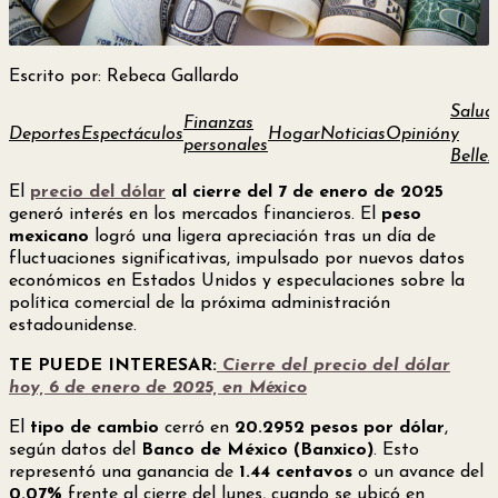
Escrito por: Rebeca Gallardo
Salud
Finanzas
Deportes
Espectáculos
Hogar
Noticias
Opinión
y
personales
Bellez
El
precio del dólar
al cierre del 7 de enero de 2025
generó interés en los mercados financieros. El
peso
mexicano
logró una ligera apreciación tras un día de
fluctuaciones significativas, impulsado por nuevos datos
económicos en Estados Unidos y especulaciones sobre la
política comercial de la próxima administración
estadounidense.
TE PUEDE INTERESAR:
Cierre del precio del dólar
hoy, 6 de enero de 2025, en México
El
tipo de cambio
cerró en
20.2952 pesos por dólar
,
según datos del
Banco de México (Banxico)
. Esto
representó una ganancia de
1.44 centavos
o un avance del
0.07%
frente al cierre del lunes, cuando se ubicó en