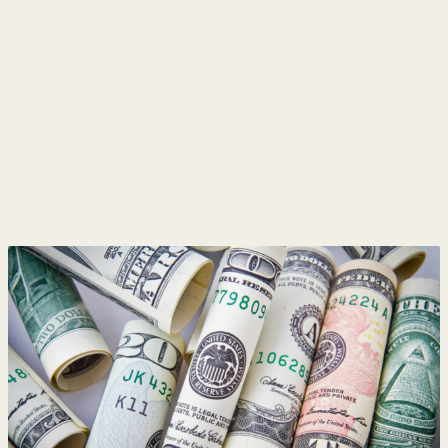
y
Belleza
Hogar
Espectáculos
Deportes