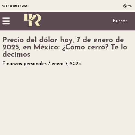
07 de agosto de 2026
17.14
☰
Buscar
Precio del dólar hoy, 7 de enero de
Inicio
2025, en México: ¿Cómo cerró? Te lo
decimos
Noticias
Finanzas personales
enero 7, 2025
Utilidad
Finanzas
personales
Salud