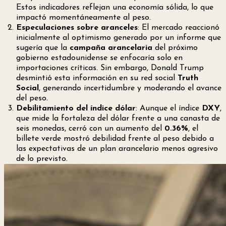
Estos indicadores reflejan una economía sólida, lo que
impactó momentáneamente al peso.
Especulaciones sobre aranceles
: El mercado reaccionó
inicialmente al optimismo generado por un informe que
sugería que la
campaña arancelaria
del próximo
gobierno estadounidense se enfocaría solo en
importaciones críticas. Sin embargo, Donald Trump
desmintió esta información en su red social
Truth
Social
, generando incertidumbre y moderando el avance
del peso.
Debilitamiento del índice dólar
: Aunque el índice
DXY
,
que mide la fortaleza del dólar frente a una canasta de
seis monedas, cerró con un aumento del
0.36%
, el
billete verde mostró debilidad frente al peso debido a
las expectativas de un plan arancelario menos agresivo
de lo previsto.