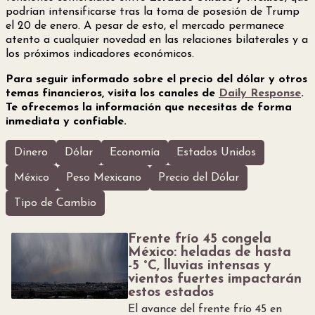
podrían intensificarse tras la toma de posesión de Trump
el 20 de enero. A pesar de esto, el mercado permanece
atento a cualquier novedad en las relaciones bilaterales y a
los próximos indicadores económicos.
Para seguir informado sobre el precio del dólar y otros
temas financieros, visita los canales de
Daily Response
.
Te ofrecemos la información que necesitas de forma
inmediata y confiable.
Dinero
Dólar
Economía
Estados Unidos
México
Peso Mexicano
Precio del Dólar
Tipo de Cambio
Frente frío 45 congela
México: heladas de hasta
-5 °C, lluvias intensas y
vientos fuertes impactarán
estos estados
El avance del frente frío 45 en