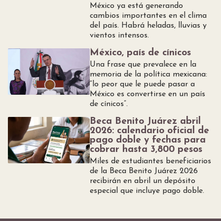
México ya está generando
cambios importantes en el clima
del país. Habrá heladas, lluvias y
vientos intensos.
México, país de cínicos
Una frase que prevalece en la
memoria de la política mexicana:
“lo peor que le puede pasar a
México es convertirse en un país
de cínicos”.
Beca Benito Juárez abril
2026: calendario oficial de
pago doble y fechas para
cobrar hasta 3,800 pesos
Miles de estudiantes beneficiarios
de la Beca Benito Juárez 2026
recibirán en abril un depósito
especial que incluye pago doble.