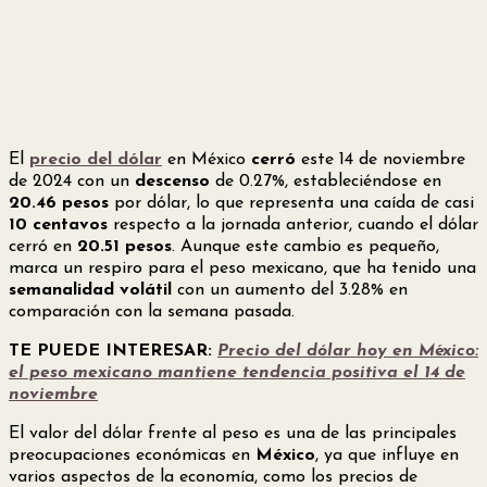
El
precio del dólar
en México
cerró
este 14 de noviembre
de 2024 con un
descenso
de 0.27%, estableciéndose en
20.46 pesos
por dólar, lo que representa una caída de casi
10 centavos
respecto a la jornada anterior, cuando el dólar
cerró en
20.51 pesos
. Aunque este cambio es pequeño,
marca un respiro para el peso mexicano, que ha tenido una
semanalidad volátil
con un aumento del 3.28% en
comparación con la semana pasada.
TE PUEDE INTERESAR:
Precio del dólar hoy en México:
el peso mexicano mantiene tendencia positiva el 14 de
noviembre
El valor del dólar frente al peso es una de las principales
preocupaciones económicas en
México
, ya que influye en
varios aspectos de la economía, como los precios de