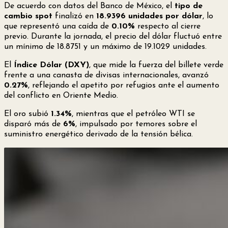
De acuerdo con datos del Banco de México, el
tipo de
cambio spot
finalizó en
18.9396 unidades por dólar
, lo
que representó una caída de
0.10%
respecto al cierre
previo. Durante la jornada, el precio del dólar fluctuó entre
un mínimo de 18.8751 y un máximo de 19.1029 unidades.
El
Índice Dólar (DXY)
, que mide la fuerza del billete verde
frente a una canasta de divisas internacionales, avanzó
0.27%
, reflejando el apetito por refugios ante el aumento
del conflicto en Oriente Medio.
El oro subió
1.34%
, mientras que el petróleo WTI se
disparó más de
6%
, impulsado por temores sobre el
suministro energético derivado de la tensión bélica.