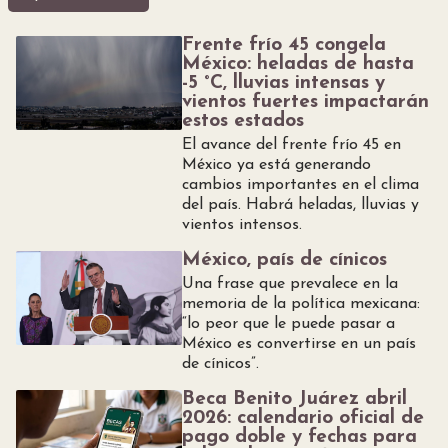
Frente frío 45 congela
México: heladas de hasta
-5 °C, lluvias intensas y
vientos fuertes impactarán
estos estados
El avance del frente frío 45 en
México ya está generando
cambios importantes en el clima
del país. Habrá heladas, lluvias y
vientos intensos.
México, país de cínicos
Una frase que prevalece en la
memoria de la política mexicana:
“lo peor que le puede pasar a
México es convertirse en un país
de cínicos”.
Beca Benito Juárez abril
2026: calendario oficial de
pago doble y fechas para