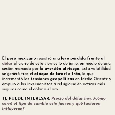
El
peso mexicano
registró una
leve pérdida frente al
dólar
al cierre de este viernes 13 de junio, en medio de una
sesión marcada por la
aversión al riesgo
. Esta volatilidad
se generó tras el
ataque de Israel a Irán
, lo que
incrementó las
tensiones geopolíticas
en Medio Oriente y
empujó a los inversionistas a refugiarse en activos más
seguros como el dólar o el oro.
TE PUEDE INTERESAR:
Precio del dólar hoy: ¿cómo
cerró el tipo de cambio este jueves y qué factores
influyeron?