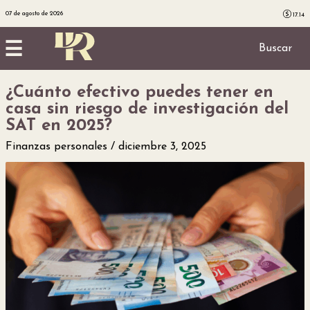
07 de agosto de 2026
17.14
☰
Buscar
¿Cuánto efectivo puedes tener en
Inicio
casa sin riesgo de investigación del
SAT en 2025?
Noticias
Finanzas personales
diciembre 3, 2025
Utilidad
Finanzas
personales
Salud