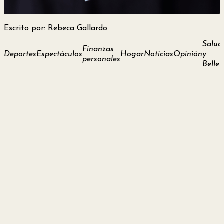
y
Escrito por: Rebeca Gallardo
Belleza
Salud
Finanzas
Deportes
Espectáculos
Hogar
Noticias
Opinión
y
Hogar
personales
Bellez
Espectáculos
Deportes