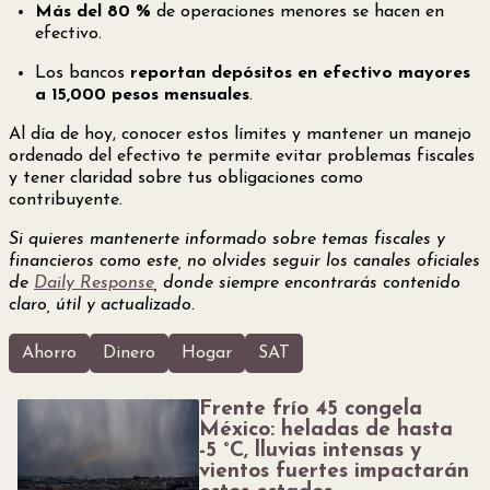
Más del 80 %
de operaciones menores se hacen en
efectivo.
Los bancos
reportan depósitos en efectivo mayores
a 15,000 pesos mensuales
.
Al día de hoy, conocer estos límites y mantener un manejo
ordenado del efectivo te permite evitar problemas fiscales
y tener claridad sobre tus obligaciones como
contribuyente.
Si quieres mantenerte informado sobre temas fiscales y
financieros como este, no olvides seguir los canales oficiales
de
Daily Response
, donde siempre encontrarás contenido
claro, útil y actualizado.
Ahorro
Dinero
Hogar
SAT
Frente frío 45 congela
México: heladas de hasta
-5 °C, lluvias intensas y
vientos fuertes impactarán