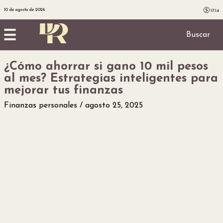
10 de agosto de 2026
17.14
☰
Buscar
¿Cómo ahorrar si gano 10 mil pesos
Inicio
al mes? Estrategias inteligentes para
mejorar tus finanzas
Noticias
Finanzas personales
agosto 25, 2025
Utilidad
Finanzas
personales
Salud