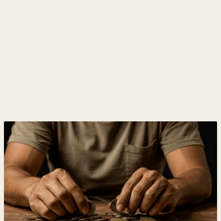
y
Belleza
Hogar
Espectáculos
Deportes