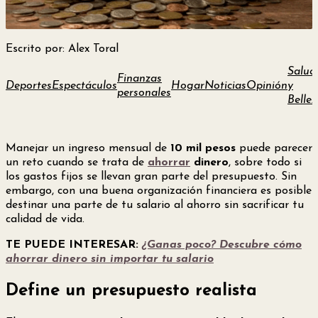
Escrito por: Alex Toral
Salud
Finanzas
Deportes
Espectáculos
Hogar
Noticias
Opinión
y
personales
Bellez
Manejar un ingreso mensual de
10 mil pesos
puede parecer
un reto cuando se trata de
ahorrar
dinero
, sobre todo si
los gastos fijos se llevan gran parte del presupuesto. Sin
embargo, con una buena organización financiera es posible
destinar una parte de tu salario al ahorro sin sacrificar tu
calidad de vida.
TE PUEDE INTERESAR:
¿Ganas poco? Descubre cómo
ahorrar dinero sin importar tu salario
Define un presupuesto realista