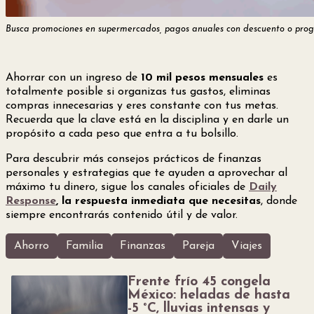
Busca promociones en supermercados, pagos anuales con descuento o progr
Ahorrar con un ingreso de
10 mil pesos mensuales
es
totalmente posible si organizas tus gastos, eliminas
compras innecesarias y eres constante con tus metas.
Recuerda que la clave está en la disciplina y en darle un
propósito a cada peso que entra a tu bolsillo.
Para descubrir más consejos prácticos de finanzas
personales y estrategias que te ayuden a aprovechar al
máximo tu dinero, sigue los canales oficiales de
Daily
Response
, la respuesta inmediata que necesitas
, donde
siempre encontrarás contenido útil y de valor.
Ahorro
Familia
Finanzas
Pareja
Viajes
Frente frío 45 congela
México: heladas de hasta
-5 °C, lluvias intensas y