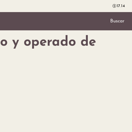
17.14
Buscar
do y operado de