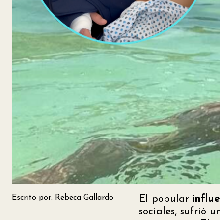
Escrito por: Rebeca Gallardo
El popular
influ
sociales, sufrió 