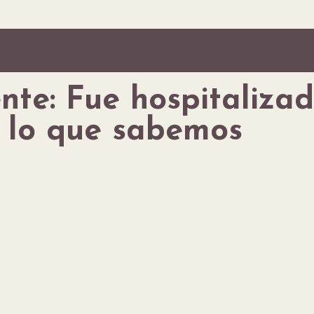
ente: Fue hospitaliza
s lo que sabemos