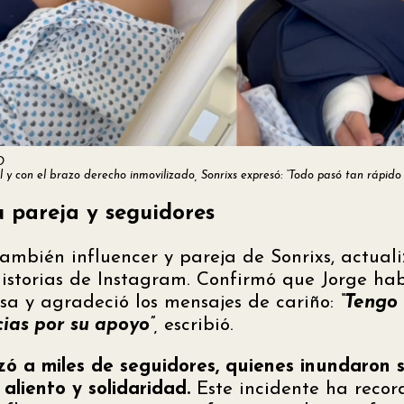
O
y con el brazo derecho inmovilizado, Sonrixs expresó: “Todo pasó tan rápido
u pareja y seguidores
ambién influencer y pareja de Sonrixs, actuali
historias de Instagram. Confirmó que Jorge ha
osa y agradeció los mensajes de cariño:
“Tengo
cias por su apoyo”
,
escribió.
izó a miles de seguidores, quienes inundaron s
aliento y solidaridad.
Este incidente ha reco