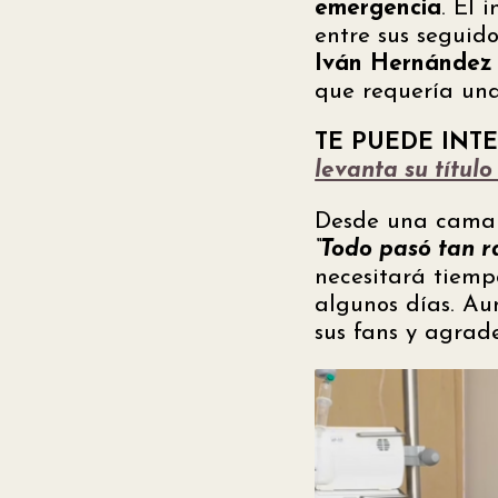
emergencia
. El 
entre sus seguid
Iván Hernández
que requería una
TE PUEDE INTE
levanta su título
Desde una cama d
“Todo pasó tan r
necesitará tiemp
algunos días. Au
sus fans y agrad