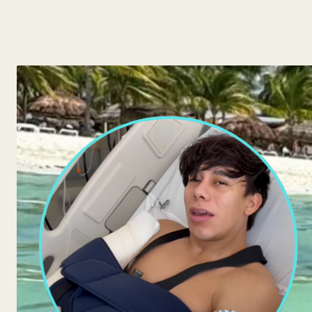
y
Belleza
Hogar
Espectáculos
Deportes