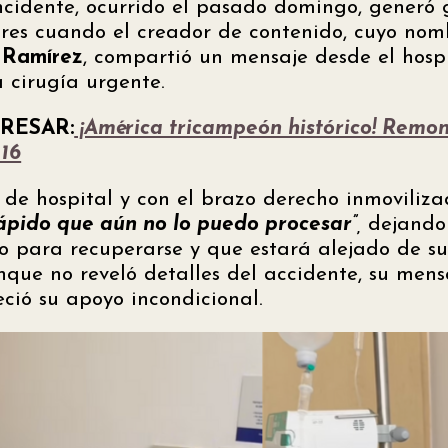
incidente, ocurrido el pasado domingo, generó
ores cuando el creador de contenido, cuyo nom
 Ramírez
, compartió un mensaje desde el hos
 cirugía urgente.
RESAR:
¡América tricampeón histórico! Remon
 16
e hospital y con el brazo derecho inmovilizad
ápido que aún no lo puedo procesar”
,
dejando 
o para recuperarse y que estará alejado de s
nque no reveló detalles del accidente, su mens
eció su apoyo incondicional.