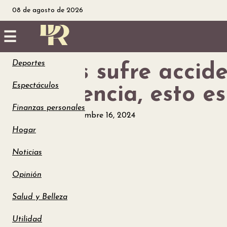
08 de agosto de 2026
☰
Deportes
Sonrixs sufre accid
Inicio
Espectáculos
emergencia, esto e
Noticias
Finanzas personales
Espectáculos
diciembre 16, 2024
Utilidad
Hogar
Finanzas
Noticias
Opinión
personales
Salud y Belleza
Salud
Utilidad