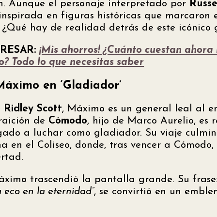
n. Aunque el personaje interpretado por
Russe
 inspirada en figuras históricas que marcaron 
¿Qué hay de realidad detrás de este icónico 
ERESAR:
¡Mis ahorros! ¿Cuánto cuestan ahora 
o? Todo lo que necesitas saber
Máximo en ‘Gladiador’
e
Ridley Scott
, Máximo es un general leal al
traición de
Cómodo
, hijo de Marco Aurelio, es 
igado a luchar como gladiador. Su viaje culmi
 en el Coliseo, donde, tras vencer a Cómodo, 
ertad.
ximo trascendió la pantalla grande. Su frase
u eco en la eternidad”
, se convirtió en un embl