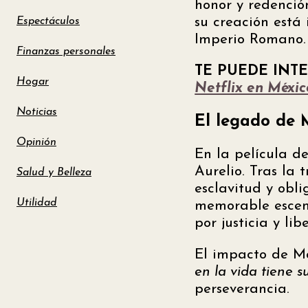
honor y redenció
su creación está
Espectáculos
Imperio Romano. 
Finanzas personales
TE PUEDE INT
Hogar
Netflix en Méxic
Noticias
El legado de 
Opinión
En la película d
Aurelio. Tras la 
Salud y Belleza
esclavitud y obl
Utilidad
memorable escena
por justicia y lib
El impacto de Má
en la vida tiene s
perseverancia.