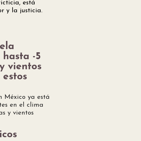
cticia, está
y la justicia.
ela
 hasta -5
 y vientos
 estos
en México ya está
es en el clima
as y vientos
icos