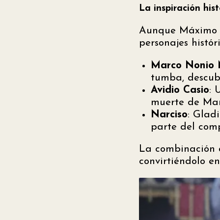
La inspiración his
Aunque Máximo e
personajes históri
Marco Nonio 
tumba, descubi
Avidio Casio
: 
muerte de Mar
Narciso
: Glad
parte del com
La combinación d
convirtiéndolo en