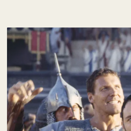
y
Belleza
Hogar
Espectáculos
Deportes