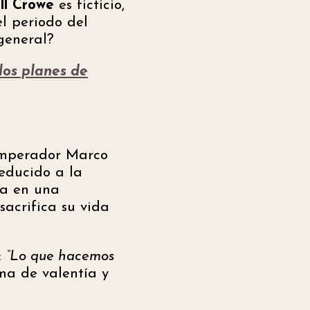
ll Crowe
es ficticio,
el periodo del
general?
los planes de
 emperador Marco
reducido a la
na en una
sacrifica su vida
:
“Lo que hacemos
ema de valentía y