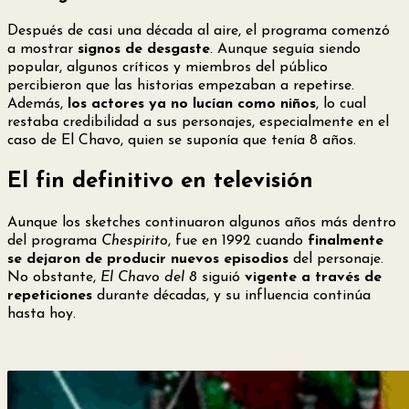
Después de casi una década al aire, el programa comenzó
a mostrar
signos de desgaste
. Aunque seguía siendo
popular, algunos críticos y miembros del público
percibieron que las historias empezaban a repetirse.
Además,
los actores ya no lucían como niños
, lo cual
restaba credibilidad a sus personajes, especialmente en el
caso de El Chavo, quien se suponía que tenía 8 años.
El fin definitivo en televisión
Aunque los sketches continuaron algunos años más dentro
del programa
Chespirito
, fue en 1992 cuando
finalmente
se dejaron de producir nuevos episodios
del personaje.
No obstante,
El Chavo del 8
siguió
vigente a través de
repeticiones
durante décadas, y su influencia continúa
hasta hoy.