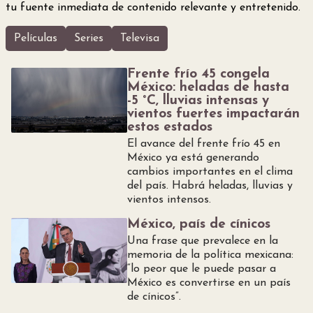
tu fuente inmediata de contenido relevante y entretenido.
Películas
Series
Televisa
Frente frío 45 congela
México: heladas de hasta
-5 °C, lluvias intensas y
vientos fuertes impactarán
estos estados
El avance del frente frío 45 en
México ya está generando
cambios importantes en el clima
del país. Habrá heladas, lluvias y
vientos intensos.
México, país de cínicos
Una frase que prevalece en la
memoria de la política mexicana:
“lo peor que le puede pasar a
México es convertirse en un país
de cínicos”.