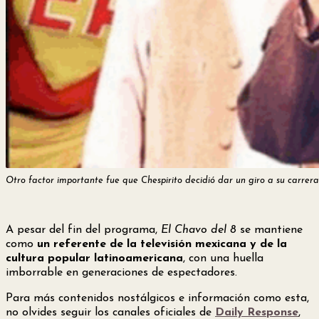
Otro factor importante fue que Chespirito decidió dar un giro a su carrera 
A pesar del fin del programa,
El Chavo del 8
se mantiene
como
un referente de la televisión mexicana y de la
cultura popular latinoamericana
, con una huella
imborrable en generaciones de espectadores.
Para más contenidos nostálgicos e información como esta,
no olvides seguir los canales oficiales de
Daily Response
,