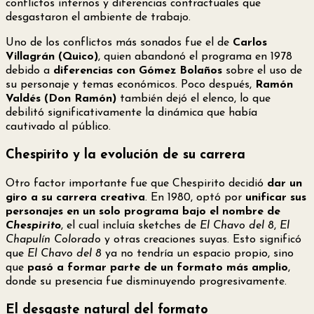
conflictos internos
y
diferencias contractuales
que
desgastaron el ambiente de trabajo.
Uno de los conflictos más sonados fue el de
Carlos
Villagrán (Quico)
, quien abandonó el programa en 1978
debido a
diferencias con Gómez Bolaños
sobre el uso de
su personaje y temas económicos. Poco después,
Ramón
Valdés (Don Ramón)
también dejó el elenco, lo que
debilitó significativamente la dinámica que había
cautivado al público.
Chespirito y la evolución de su carrera
Otro factor importante fue que Chespirito decidió
dar un
giro a su carrera creativa
. En 1980, optó por
unificar sus
personajes en un solo programa bajo el nombre de
Chespirito
, el cual incluía sketches de
El Chavo del 8
,
El
Chapulín Colorado
y otras creaciones suyas. Esto significó
que
El Chavo del 8
ya no tendría un espacio propio, sino
que
pasó a formar parte de un formato más amplio
,
donde su presencia fue disminuyendo progresivamente.
El desgaste natural del formato