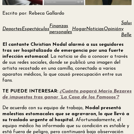
Escrito por: Rebeca Gallardo
Salud
Finanzas
Deportes
Espectáculos
Hogar
Noticias
Opinión
y
personales
Bellez
El cantante Christian Nodal alarmó a sus seguidores
tras ser hospitalizado de emergencia por una fuerte
infección estomacal
. La noticia se dio a conocer a través
de sus redes sociales, donde se publicó una imagen del
artista recostado en una camilla, conectado a varios
aparatos médicos, lo que causó preocupación entre sus
fans.
TE PUEDE INTERESAR:
¿Cuánto pagará Mario Bezares
de impuestos tras ganar “La Casa de los Famosos”?
De acuerdo con su equipo de trabajo,
Nodal presentó
molestias estomacales que se agravaron, lo que llevó a
su traslado urgente al hospital.
Afortunadamente, el
equipo médico ha informado que su condición es estable y
está fuera de peligro, pero continuará bajo observación