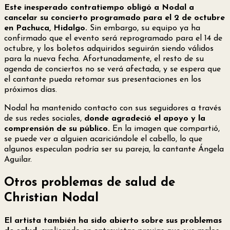
Este inesperado contratiempo obligó a Nodal a
cancelar su concierto programado para el 2 de octubre
en Pachuca, Hidalgo.
Sin embargo, su equipo ya ha
confirmado que el evento será reprogramado para el 14 de
octubre, y los boletos adquiridos seguirán siendo válidos
para la nueva fecha. Afortunadamente, el resto de su
agenda de conciertos no se verá afectada, y se espera que
el cantante pueda retomar sus presentaciones en los
próximos días.
Nodal ha mantenido contacto con sus seguidores a través
de sus redes sociales,
donde agradeció el apoyo y la
comprensión de su público.
En la imagen que compartió,
se puede ver a alguien acariciándole el cabello, lo que
algunos especulan podría ser su pareja, la cantante Ángela
Aguilar.
Otros problemas de salud de
Christian Nodal
El artista también ha sido abierto sobre sus problemas