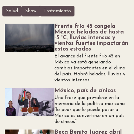
Salud
Show
Tratamiento
Frente frío 45 congela
México: heladas de hasta
-5 °C, lluvias intensas y
vientos fuertes impactarán
estos estados
El avance del frente frío 45 en
México ya está generando
cambios importantes en el clima
del país. Habrá heladas, lluvias y
vientos intensos.
México, país de cínicos
Una frase que prevalece en la
memoria de la política mexicana:
“lo peor que le puede pasar a
México es convertirse en un país
de cínicos”.
Beca Benito Juárez abril