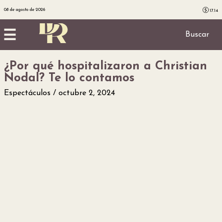
08 de agosto de 2026
17.14
☰
Buscar
¿Por qué hospitalizaron a Christian
Inicio
Nodal? Te lo contamos
Noticias
Espectáculos
octubre 2, 2024
Utilidad
Finanzas
personales
Salud