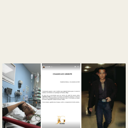
y
Belleza
Hogar
Espectáculos
Deportes