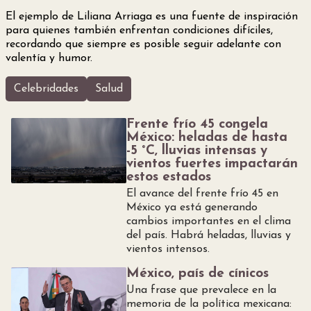
El ejemplo de Liliana Arriaga es una fuente de inspiración
para quienes también enfrentan condiciones difíciles,
recordando que siempre es posible seguir adelante con
valentía y humor.
Celebridades
Salud
Frente frío 45 congela
México: heladas de hasta
-5 °C, lluvias intensas y
vientos fuertes impactarán
estos estados
El avance del frente frío 45 en
México ya está generando
cambios importantes en el clima
del país. Habrá heladas, lluvias y
vientos intensos.
México, país de cínicos
Una frase que prevalece en la
memoria de la política mexicana: