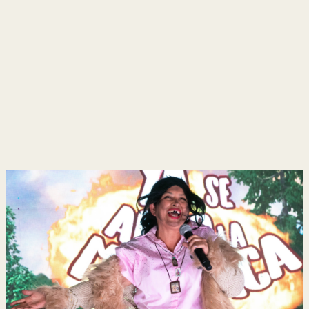
y
Belleza
Hogar
Espectáculos
Deportes