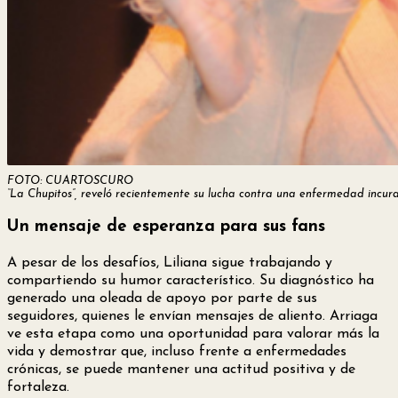
FOTO: CUARTOSCURO
“La Chupitos”, reveló recientemente su lucha contra una enfermedad incura
Un mensaje de esperanza para sus fans
A pesar de los desafíos, Liliana sigue trabajando y
compartiendo su humor característico. Su diagnóstico ha
generado una oleada de apoyo por parte de sus
seguidores, quienes le envían mensajes de aliento. Arriaga
ve esta etapa como una oportunidad para valorar más la
vida y demostrar que, incluso frente a enfermedades
crónicas, se puede mantener una actitud positiva y de
fortaleza.