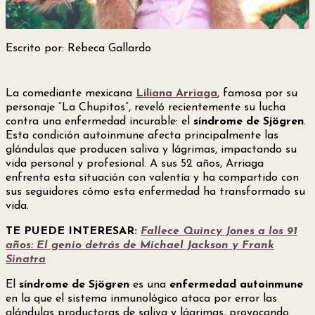
Escrito por: Rebeca Gallardo
La comediante mexicana
Liliana Arriaga
, famosa por su
personaje “La Chupitos”, reveló recientemente su lucha
contra una enfermedad incurable: el
síndrome de Sjögren
.
Esta condición autoinmune afecta principalmente las
glándulas que producen saliva y lágrimas, impactando su
vida personal y profesional. A sus 52 años, Arriaga
enfrenta esta situación con valentía y ha compartido con
sus seguidores cómo esta enfermedad ha transformado su
vida.
TE PUEDE INTERESAR:
Fallece Quincy Jones a los 91
años: El genio detrás de Michael Jackson y Frank
Sinatra
El
síndrome de Sjögren
es una
enfermedad autoinmune
en la que el sistema inmunológico ataca por error las
glándulas productoras de saliva y lágrimas, provocando