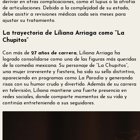
derivar en otras complicaciones, como el lupus o la atrofia
de articulaciones. Debido a la complejidad de su estado,
debe asistir a revisiones médicas cada seis meses para
ajustar su tratamiento.
La trayectoria de Liliana Arriaga como “La
Chupitos”
Con más de
27 años de carrera
, Liliana Arriaga ha
logrado consolidarse como una de las figuras más queridas
de la comedia mexicana. Su personaje de “La Chupitos”,
una mujer irreverente y fiestera, ha sido su sello distintivo,
apareciendo en programas como
La Parodia
y generando
risas con su humor crudo y divertido. Además de su carrera
en televisión, Liliana mantiene una fuerte presencia en
redes sociales, donde comparte momentos de su vida y
continúa entreteniendo a sus seguidores.