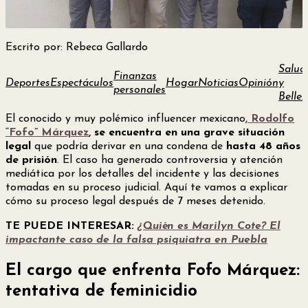
Escrito por: Rebeca Gallardo
Salud
Finanzas
Deportes
Espectáculos
Hogar
Noticias
Opinión
y
personales
Bellez
El conocido y muy polémico influencer mexicano,
Rodolfo
“Fofo” Márquez
, se encuentra en una grave situación
legal
que podría derivar en una condena de
hasta 48 años
de prisión
. El caso ha generado controversia y atención
mediática por los detalles del incidente y las decisiones
tomadas en su proceso judicial. Aquí te vamos a explicar
cómo su proceso legal después de 7 meses detenido.
TE PUEDE INTERESAR:
¿Quién es Marilyn Cote? El
impactante caso de la falsa psiquiatra en Puebla
El cargo que enfrenta Fofo Márquez:
tentativa de feminicidio