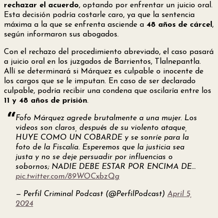
rechazar el acuerdo
, optando por enfrentar un juicio oral.
Esta decisión podría costarle caro, ya que la sentencia
máxima a la que se enfrenta asciende a
48 años de cárcel
,
según informaron sus abogados.
Con el rechazo del procedimiento abreviado, el caso pasará
a juicio oral en los juzgados de Barrientos, Tlalnepantla.
Allí se determinará si Márquez es culpable o inocente de
los cargos que se le imputan. En caso de ser declarado
culpable, podría recibir una condena que oscilaría entre los
11 y 48 años de prisión
.
Fofo Márquez agrede brutalmente a una mujer. Los
videos son claros, después de su violento ataque,
HUYE COMO UN COBARDE y se sonríe para la
foto de la Fiscalía. Esperemos que la justicia sea
justa y no se deje persuadir por influencias o
sobornos; NADIE DEBE ESTAR POR ENCIMA DE…
pic.twitter.com/89WOCxbzQg
— Perfil Criminal Podcast (@PerfilPodcast)
April 5,
2024