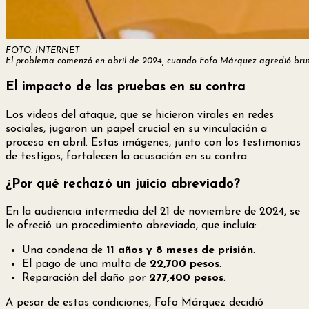
FOTO: INTERNET
El problema comenzó en abril de 2024, cuando Fofo Márquez agredió brut
El impacto de las pruebas en su contra
Los videos del ataque, que se hicieron virales en redes
sociales, jugaron un papel crucial en su vinculación a
proceso en abril. Estas imágenes, junto con los testimonios
de testigos, fortalecen la acusación en su contra.
¿Por qué rechazó un juicio abreviado?
En la audiencia intermedia del 21 de noviembre de 2024, se
le ofreció un procedimiento abreviado, que incluía:
Una condena de
11 años y 8 meses de prisión
.
El pago de una multa de
22,700 pesos
.
Reparación del daño por
277,400 pesos
.
A pesar de estas condiciones, Fofo Márquez decidió