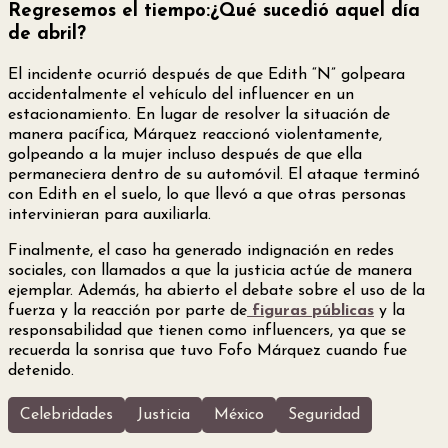
Regresemos el tiempo:¿Qué sucedió aquel día
de abril?
El incidente ocurrió después de que Edith “N” golpeara
accidentalmente el vehículo del influencer en un
estacionamiento. En lugar de resolver la situación de
manera pacífica, Márquez reaccionó violentamente,
golpeando a la mujer incluso después de que ella
permaneciera dentro de su automóvil. El ataque terminó
con Edith en el suelo, lo que llevó a que otras personas
intervinieran para auxiliarla.
Finalmente, el caso ha generado indignación en redes
sociales, con llamados a que la justicia actúe de manera
ejemplar. Además, ha abierto el debate sobre el uso de la
fuerza y la reacción por parte de
figuras públicas
y la
responsabilidad que tienen como influencers, ya que se
recuerda la sonrisa que tuvo Fofo Márquez cuando fue
detenido.
Celebridades
Justicia
México
Seguridad