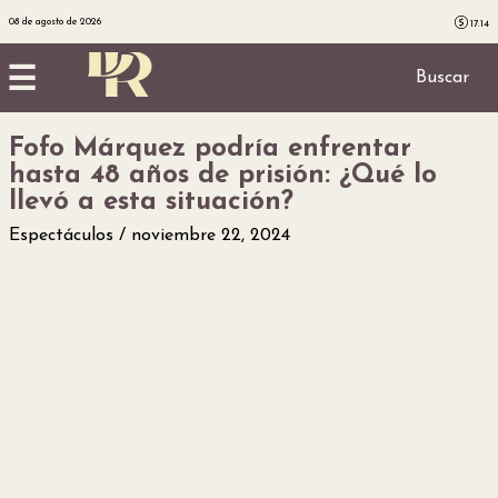
08 de agosto de 2026
17.14
☰
Buscar
Fofo Márquez podría enfrentar
Inicio
hasta 48 años de prisión: ¿Qué lo
llevó a esta situación?
Noticias
Espectáculos
noviembre 22, 2024
Utilidad
Finanzas
personales
Salud