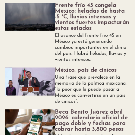
Frente frío 45 congela
México: heladas de hasta
-5 °C, lluvias intensas y
vientos fuertes impactarán
estos estados
El avance del frente frío 45 en
México ya está generando
cambios importantes en el clima
del país. Habrá heladas, lluvias y
vientos intensos.
México, país de cínicos
Una frase que prevalece en la
memoria de la política mexicana:
“lo peor que le puede pasar a
México es convertirse en un país
de cínicos”.
Beca Benito Juárez abril
2026: calendario oficial de
pago doble y fechas para
cobrar hasta 3,800 pesos