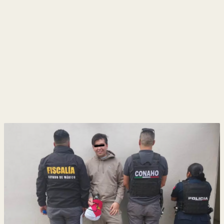
y
Belleza
Hogar
Espectáculos
Deportes