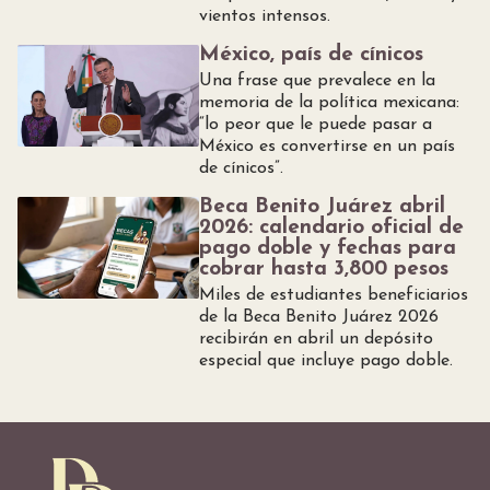
vientos intensos.
México, país de cínicos
Una frase que prevalece en la
memoria de la política mexicana:
“lo peor que le puede pasar a
México es convertirse en un país
de cínicos”.
Beca Benito Juárez abril
2026: calendario oficial de
pago doble y fechas para
cobrar hasta 3,800 pesos
Miles de estudiantes beneficiarios
de la Beca Benito Juárez 2026
recibirán en abril un depósito
especial que incluye pago doble.