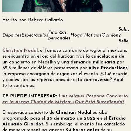
Escrito por: Rebeca Gallardo
Salud
Finanzas
Deportes
Espectáculos
Hogar
Noticias
Opinión
y
personales
Bellez
Christian Nodal
,
el famoso cantante de regional mexicano,
se encuentra en el ojo del huracán tras la
cancelación de
un concierto
en Medellín y una
demanda millonaria
por
$2.5 millones de dólares presentada por
Alive Productions
,
la empresa encargada de organizar el evento. ¿Qué ocurrió
y cuáles son las repercusiones de esta controversia? Aquí
te lo contamos.
TE PUEDE INTERESAR:
Luis Miguel Pospone Concierto
en la Arena Ciudad de México: ¿Qué Está Sucediendo?
El esperado concierto de
Christian Nodal
estaba
programado para el
26 de marzo de 2022
en el
Estadio
Atanasio Girardot
. Sin embargo, el evento fue cancelado
de manera repentina, apenas
24 horas antes
de su