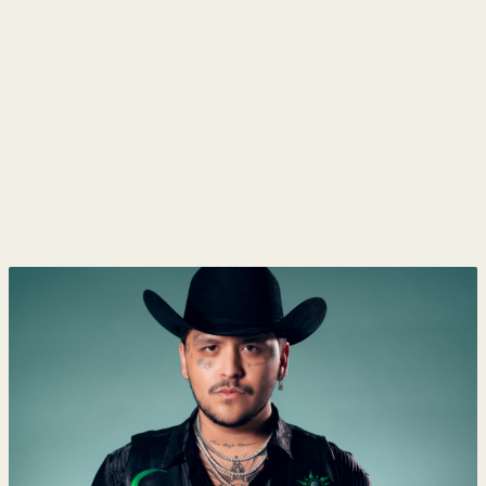
y
Belleza
Hogar
Espectáculos
Deportes