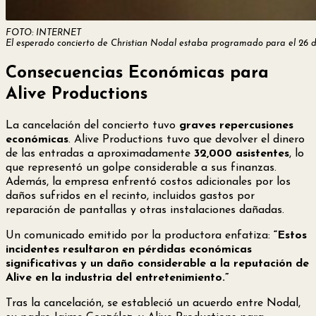
FOTO: INTERNET
El esperado concierto de Christian Nodal estaba programado para el 26 
Consecuencias Económicas para
Alive Productions
La cancelación del concierto tuvo
graves repercusiones
económicas
. Alive Productions tuvo que devolver el dinero
de las entradas a aproximadamente
32,000 asistentes
, lo
que representó un golpe considerable a sus finanzas.
Además, la empresa enfrentó costos adicionales por los
daños sufridos en el recinto, incluidos gastos por
reparación de pantallas y otras instalaciones dañadas.
Un comunicado emitido por la productora enfatiza:
“Estos
incidentes resultaron en pérdidas económicas
significativas y un daño considerable a la reputación de
Alive en la industria del entretenimiento.”
Tras la cancelación, se estableció un acuerdo entre Nodal,