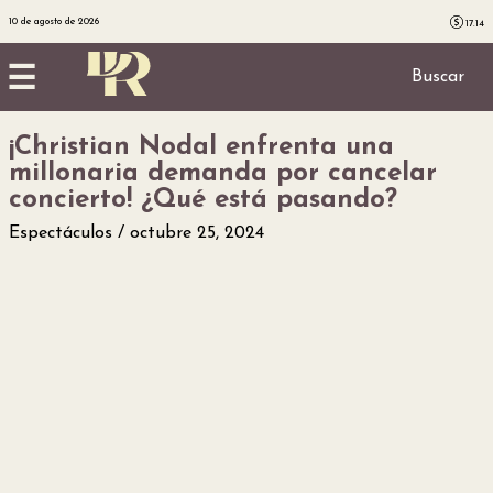
10 de agosto de 2026
17.14
☰
Buscar
¡Christian Nodal enfrenta una
Inicio
millonaria demanda por cancelar
concierto! ¿Qué está pasando?
Noticias
Espectáculos
octubre 25, 2024
Utilidad
Finanzas
personales
Salud