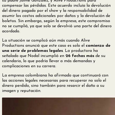
su padre Jaime González, y Alive Productions para
compensar las pérdidas. Este acuerdo incluía la devolución
del dinero pagado por el show y la responsabilidad de
asumir los costos adicionales por daños y la devolución de
boletos. Sin embargo, según la empresa, este compromiso
no se cumplió, ya que solo se devolvió una parte del dinero
acordado.
La situación se complicó aún más cuando Alive
Productions anunció que este caso es solo el
comienzo de
una serie de problemas legales
. La productora ha
señalado que Nodal incumplió en
26 fechas más
de su
calendario, lo que podría llevar a más demandas y
complicaciones en su carrera.
La empresa colombiana ha afirmado que continuará con
las acciones legales necesarias para recuperar no solo el
dinero perdido, sino también para resarcir el daño a su
imagen y reputación.