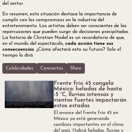
del sector.
En resumen, esta situación destaca la importancia de
cumplir con los compromisos en la industria del
entretenimiento. Los artistas deben ser conscientes de las
repercusiones que pueden surgir de decisiones precipitadas.
La historia de Christian Nodal es un recordatorio de que,
en el mundo del espectáculo,
cada acción tiene sus
consecuencias
. ¿Cómo afectará esto su futuro? Solo el
tiempo lo dirá.
Celebridades
Conciertos
Show
Frente frío 45 congela
México: heladas de hasta
-5 °C, lluvias intensas y
vientos fuertes impactarán
estos estados
El avance del frente frío 45 en
México ya está generando
cambios importantes en el clima
del país. Habrá heladas, lluvias y