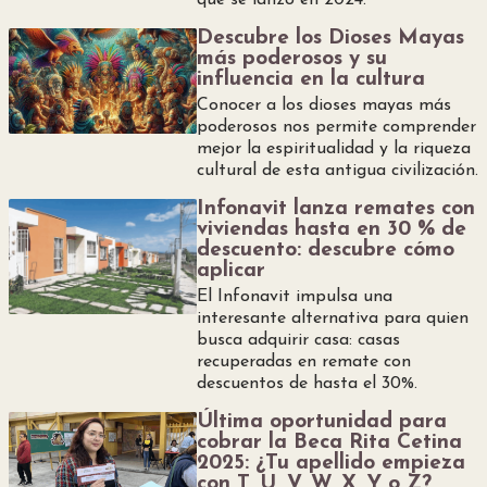
que se lanzó en 2024.
Descubre los Dioses Mayas
más poderosos y su
influencia en la cultura
Conocer a los dioses mayas más
poderosos nos permite comprender
mejor la espiritualidad y la riqueza
cultural de esta antigua civilización.
Infonavit lanza remates con
viviendas hasta en 30 % de
descuento: descubre cómo
aplicar
El Infonavit impulsa una
interesante alternativa para quien
busca adquirir casa: casas
recuperadas en remate con
descuentos de hasta el 30%.
Última oportunidad para
cobrar la Beca Rita Cetina
2025: ¿Tu apellido empieza
con T, U, V, W, X, Y o Z?