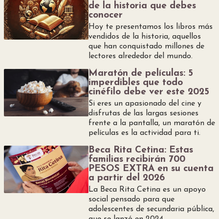
de la historia que debes
conocer
Hoy te presentamos los libros más
vendidos de la historia, aquellos
que han conquistado millones de
lectores alrededor del mundo.
Maratón de películas: 5
imperdibles que todo
cinéfilo debe ver este 2025
Si eres un apasionado del cine y
disfrutas de las largas sesiones
frente a la pantalla, un maratón de
películas es la actividad para ti.
Beca Rita Cetina: Estas
familias recibirán 700
PESOS EXTRA en su cuenta
a partir del 2026
La Beca Rita Cetina es un apoyo
social pensado para que
adolescentes de secundaria pública,