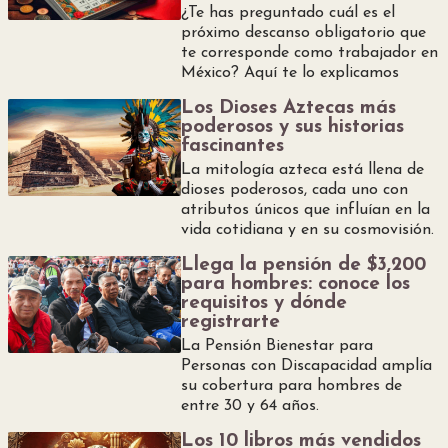
y
¿Te has preguntado cuál es el
próximo descanso obligatorio que
te corresponde como trabajador en
Belleza
México? Aquí te lo explicamos
Los Dioses Aztecas más
Hogar
poderosos y sus historias
fascinantes
Espectáculos
La mitología azteca está llena de
dioses poderosos, cada uno con
atributos únicos que influían en la
Deportes
vida cotidiana y en su cosmovisión.
Llega la pensión de $3,200
para hombres: conoce los
requisitos y dónde
registrarte
La Pensión Bienestar para
Personas con Discapacidad amplía
su cobertura para hombres de
entre 30 y 64 años.
Los 10 libros más vendidos