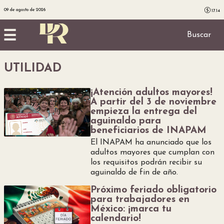
09 de agosto de 2026
17.14
☰
Buscar
Inicio
UTILIDAD
¡Atención adultos mayores!
Noticias
A partir del 3 de noviembre
empieza la entrega del
Utilidad
aguinaldo para
beneficiarios de INAPAM
El INAPAM ha anunciado que los
Finanzas
adultos mayores que cumplan con
los requisitos podrán recibir su
aguinaldo de fin de año.
personales
Próximo feriado obligatorio
para trabajadores en
Salud
México: ¡marca tu
calendario!